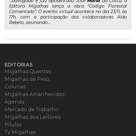
...advogado e juiz aposentado José
Maria
da Costa, a
Editora Migalhas lança a obra "Código Florestal
Comentado". O evento virtual acontece no dia 23/11, às
17h, com a participação dos colaboradores Aldo
Rebelo, assinando...
EDITORIAS
Migalhas Quentes
Migalhas de Peso
Colunas
Migalhas Amanhecidas
Agenda
Mercado de Trabalho
Migalhas dos Leitores
Pílulas
TV Migalhas