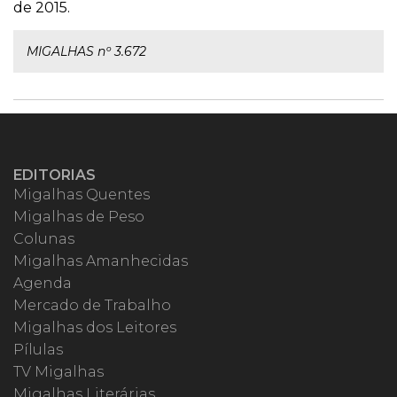
de 2015.
MIGALHAS nº 3.672
EDITORIAS
Migalhas Quentes
Migalhas de Peso
Colunas
Migalhas Amanhecidas
Agenda
Mercado de Trabalho
Migalhas dos Leitores
Pílulas
TV Migalhas
Migalhas Literárias