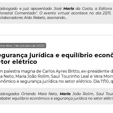
..advogado e juiz aposentado José
Maria
da Costa, a Editora
lorestal Comentado". O evento virtual acontece no dia 23/11,
olaboradores Aldo Rebelo, assinando...
nta-feira, 1 de outubro de 2020
egurança jurídica e equilíbrio econ
tor elétrico
 palestra magna de Carlos Ayres Britto, ex-presidente 
a Neto, Maria João Rolim, Saul Tourinho Leal e Vera Mont
nômico e segurança jurídica no setor elétrico. Dia 1º/10, qu
..advogados Orlando Maia Neto,
Maria
João Rolim, Saul Tour
ebater equilíbrio econômico e segurança jurídica no setor elétrico.