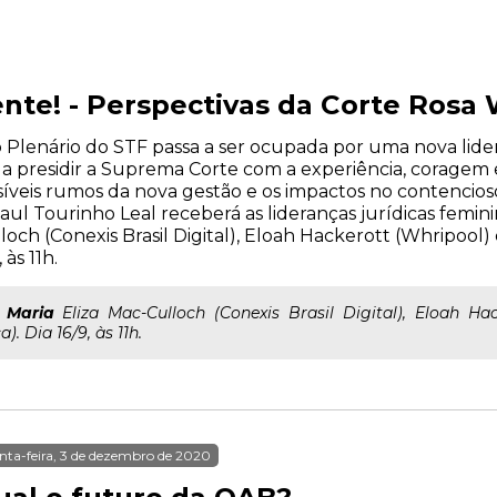
nte! - Perspectivas da Corte Rosa
 Plenário do STF passa a ser ocupada por uma nova lider
 a presidir a Suprema Corte com a experiência, coragem 
ssíveis rumos da nova gestão e os impactos no contencios
aul Tourinho Leal receberá as lideranças jurídicas femin
lloch (Conexis Brasil Digital), Eloah Hackerott (Whripool)
 às 11h.
;
Maria
Eliza Mac-Culloch (Conexis Brasil Digital), Eloah Hac
). Dia 16/9, às 11h.
nta-feira, 3 de dezembro de 2020