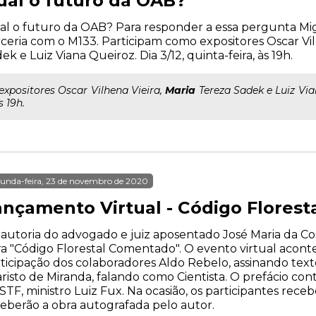
ual o futuro da OAB?
l o futuro da OAB? Para responder a essa pergunta Mig
ceria com o M133. Participam como expositores Oscar Vil
ek e Luiz Viana Queiroz. Dia 3/12, quinta-feira, às 19h.
..expositores Oscar Vilhena Vieira,
Maria
Tereza Sadek e Luiz Vian
s 19h.
unda-feira, 23 de novembro de 2020
ançamento Virtual - Código Flores
autoria do advogado e juiz aposentado José Maria da Cos
a "Código Florestal Comentado". O evento virtual acontec
ticipação dos colaboradores Aldo Rebelo, assinando texto
risto de Miranda, falando como Cientista. O prefácio con
STF, ministro Luiz Fux. Na ocasião, os participantes re
eberão a obra autografada pelo autor.