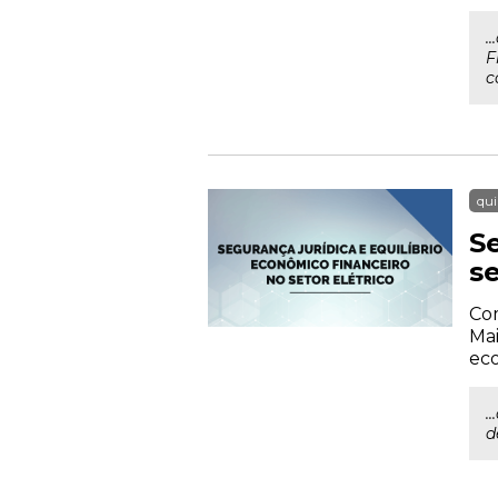
.
F
c
qui
S
se
Com
Mai
eco
.
d