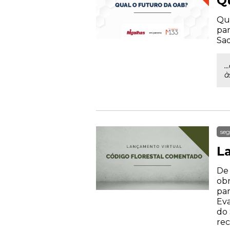
Q
Qua
par
Sad
.
à
seg
L
De 
obr
par
Eva
do 
rec