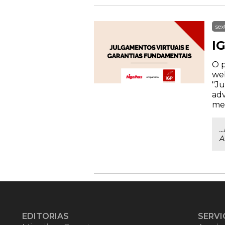
sex
I
O p
web
"Ju
adv
mem
.
A
EDITORIAS
SERVI