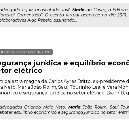
..advogado e juiz aposentado José
Maria
da Costa, a Editora
lorestal Comentado". O evento virtual acontece no dia 23/11,
olaboradores Aldo Rebelo, assinando...
nta-feira, 1 de outubro de 2020
egurança jurídica e equilíbrio econ
tor elétrico
 palestra magna de Carlos Ayres Britto, ex-presidente 
a Neto, Maria João Rolim, Saul Tourinho Leal e Vera Mont
nômico e segurança jurídica no setor elétrico. Dia 1º/10, qu
..advogados Orlando Maia Neto,
Maria
João Rolim, Saul Tour
ebater equilíbrio econômico e segurança jurídica no setor elétrico.