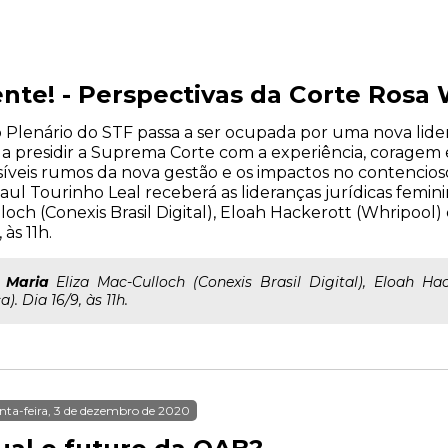
nte! - Perspectivas da Corte Rosa
 Plenário do STF passa a ser ocupada por uma nova lider
 a presidir a Suprema Corte com a experiência, coragem 
ssíveis rumos da nova gestão e os impactos no contencios
aul Tourinho Leal receberá as lideranças jurídicas femin
lloch (Conexis Brasil Digital), Eloah Hackerott (Whripool)
 às 11h.
;
Maria
Eliza Mac-Culloch (Conexis Brasil Digital), Eloah Hac
). Dia 16/9, às 11h.
nta-feira, 3 de dezembro de 2020