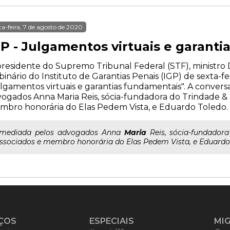
ta-feira, 7 de agosto de 2020
GP - Julgamentos virtuais e garant
residente do Supremo Tribunal Federal (STF), ministro Di
inário do Instituto de Garantias Penais (IGP) de sexta-feira
lgamentos virtuais e garantias fundamentais". A convers
ogados Anna Maria Reis, sócia-fundadora do Trindade &
bro honorária do Elas Pedem Vista, e Eduardo Toledo.
..mediada pelos advogados Anna
Maria
Reis, sócia-fundador
ssociados e membro honorária do Elas Pedem Vista, e Eduardo
ÇOS
ESPECIAIS
MI