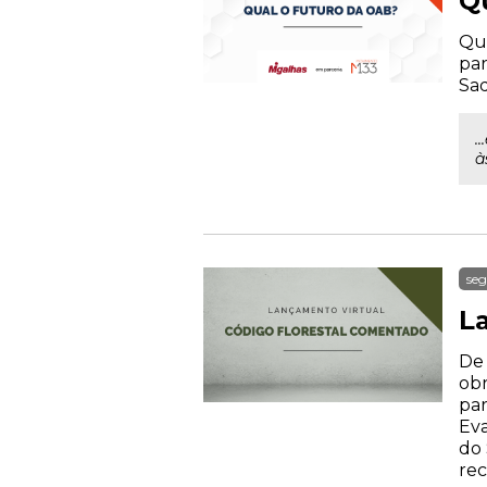
Q
Qua
par
Sad
.
à
seg
L
De 
obr
par
Eva
do 
rec