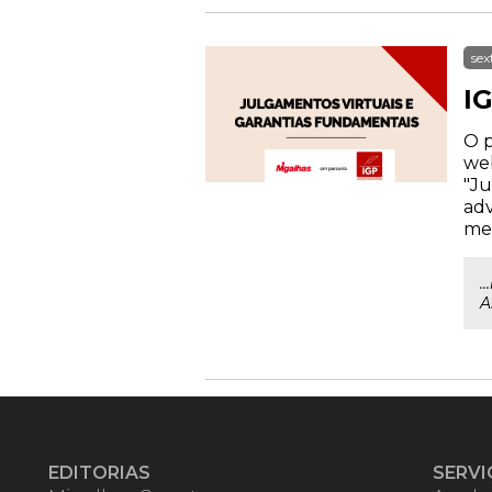
sex
I
O p
web
"Ju
adv
mem
.
A
EDITORIAS
SERVI