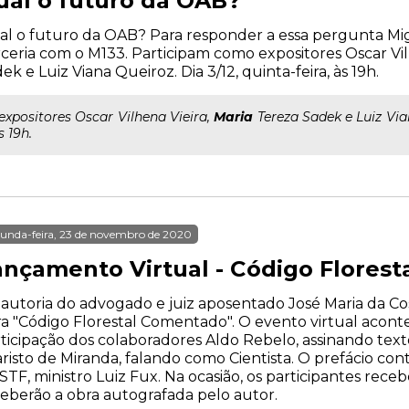
ual o futuro da OAB?
l o futuro da OAB? Para responder a essa pergunta Mig
ceria com o M133. Participam como expositores Oscar Vil
ek e Luiz Viana Queiroz. Dia 3/12, quinta-feira, às 19h.
..expositores Oscar Vilhena Vieira,
Maria
Tereza Sadek e Luiz Vian
s 19h.
unda-feira, 23 de novembro de 2020
ançamento Virtual - Código Flores
autoria do advogado e juiz aposentado José Maria da Cos
a "Código Florestal Comentado". O evento virtual acontec
ticipação dos colaboradores Aldo Rebelo, assinando texto
risto de Miranda, falando como Cientista. O prefácio con
STF, ministro Luiz Fux. Na ocasião, os participantes re
eberão a obra autografada pelo autor.