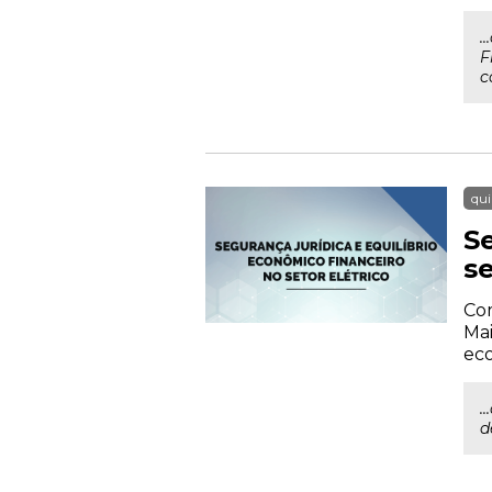
.
F
c
qui
S
se
Com
Mai
eco
.
d