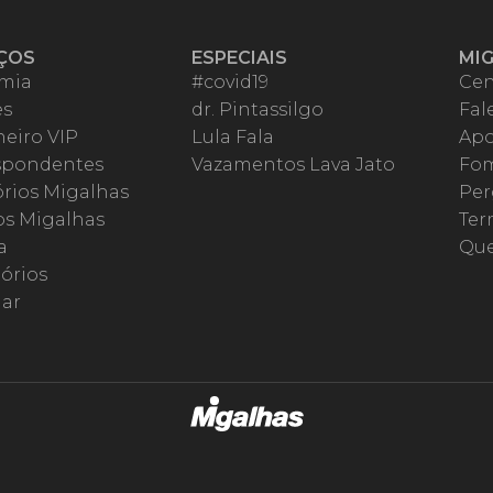
ÇOS
ESPECIAIS
MI
mia
#covid19
Cen
es
dr. Pintassilgo
Fal
eiro VIP
Lula Fala
Apo
spondentes
Vazamentos Lava Jato
Fom
órios Migalhas
Per
os Migalhas
Ter
a
Qu
órios
ar