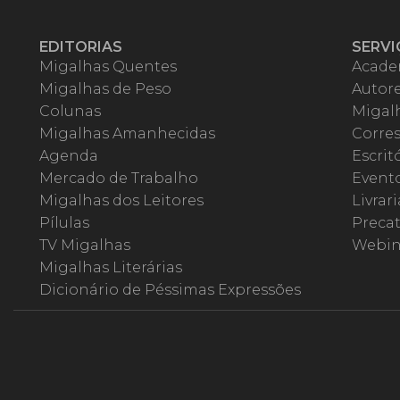
EDITORIAS
SERVI
Migalhas Quentes
Acade
Migalhas de Peso
Autor
Colunas
Migalh
Migalhas Amanhecidas
Corre
Agenda
Escrit
Mercado de Trabalho
Event
Migalhas dos Leitores
Livrari
Pílulas
Precat
TV Migalhas
Webin
Migalhas Literárias
Dicionário de Péssimas Expressões