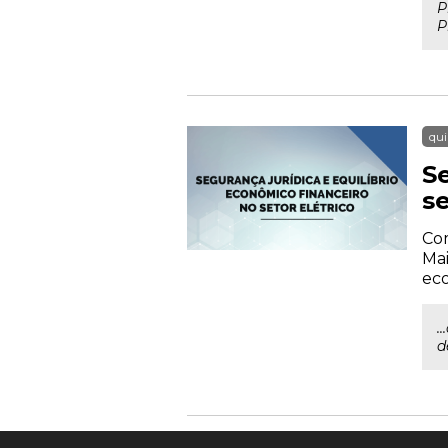
P
P
qui
S
se
Com
Mai
eco
.
d