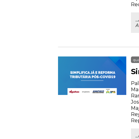
Rec
.
A
qua
S
Pal
Mar
Ram
Jos
Maj
Rey
Rep
.