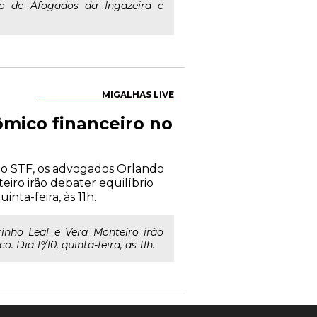
ito de Afogados da Ingazeira e
MIGALHAS LIVE
ômico financeiro no
do STF, os advogados Orlando
eiro irão debater equilíbrio
inta-feira, às 11h.
inho Leal e Vera Monteiro irão
 Dia 1º/10, quinta-feira, às 11h.