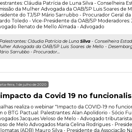
estrantes: Cláudia Patrícia de Luna Silva - Conselheira E
issão da Mulher Advogada da OAB/SP Luis Soares de Me
sidente do TJ/SP Mário Sarrubbo - Procurador Geral da 
ardo Toledo - Vice-Presidente da OAB/SP Moderadores: 
vogado Renato de Mello Almada - Advogado
..Palestrantes: Cláudia Patrícia de Luna
Silva
- Conselheira Esta
ulher Advogada da OAB/SP Luis Soares de Mello - Desembarga
ário Sarrubbo - Procurador...
rta-feira, 1 de julho de 2020
 impacto da Covid 19 no funcionali
alhas realiza o webinar "Impacto da COVID-19 no funcion
 o BTG Pactual: Palestrantes: Alan Apolidorio - Sócio Fu
ogados Jacques Veloso de Melo - Advogado tributarista,
oso de Melo Advogados Maria Celina Rodrigues - Preside
lomatas (ADB) Mauro Silva - Presidente da Associação Nac