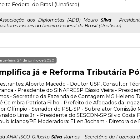
eita Federal do Brasil (Unafisco)
..Associação dos Diplomatas (ADB) Mauro
Silva
- Presiden
uditores Fiscais da Receita Federal do Brasil (Unafisco)
rta-feira, 24 de junho de 2020
implifica já e Reforma Tributária P
estrantes: Alberto Macedo - Doutor USP, Consultor Té
anca - Presidente do SINAFRESP Cássio Vieira - Preside
os - Secretário da Fazenda de Contagem MG Heleno Tôr
é Coimbra Patriota Filho - Prefeito de Afogados da Ing
or Olímpio - Senador do PSL-SP - Subrelator Comissão M
naldo Lima Jr. - Presidente do SESCON-SP Silvio Costa 
ubliclanos/PE Moderadora: Ellen Jocham - Diretora d
..da ANAFISCO Gilberto
Silva
Ramos - Secretário da Fazenda d