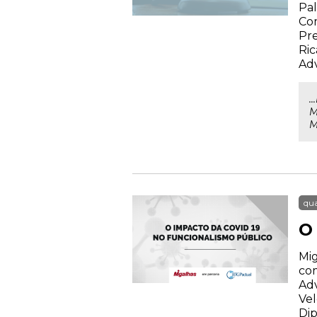
Pal
Com
Pre
Ric
Ad
.
M
M
qua
O
Mig
com
Adv
Vel
Dip