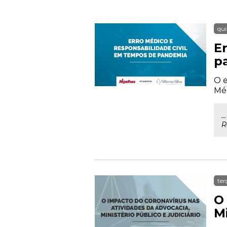
qui
E
p
O e
Méd
.
R
ter
O
Mi