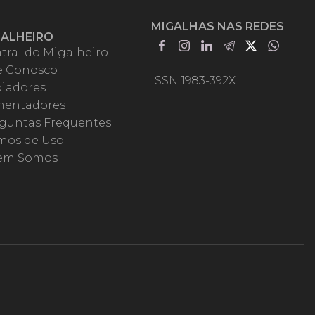
MIGALHAS NAS REDES
GALHEIRO
tral do Migalheiro
e Conosco
ISSN 1983-392X
iadores
entadores
guntas Frequentes
mos de Uso
em Somos