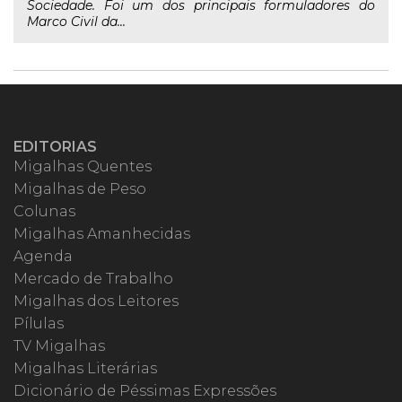
Sociedade. Foi um dos principais formuladores do
Marco Civil da...
EDITORIAS
Migalhas Quentes
Migalhas de Peso
Colunas
Migalhas Amanhecidas
Agenda
Mercado de Trabalho
Migalhas dos Leitores
Pílulas
TV Migalhas
Migalhas Literárias
Dicionário de Péssimas Expressões