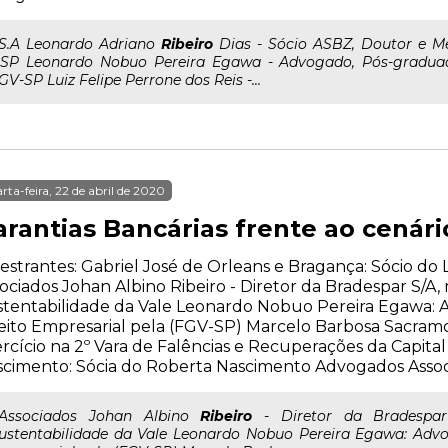
..S.A Leonardo Adriano
Ribeiro
Dias - Sócio ASBZ, Doutor e Me
SP Leonardo Nobuo Pereira Egawa - Advogado, Pós-graduad
GV-SP Luiz Felipe Perrone dos Reis -...
rta-feira, 22 de abril de 2020
arantias Bancárias frente ao cenár
estrantes: Gabriel José de Orleans e Bragança: Sócio d
ociados Johan Albino Ribeiro - Diretor da Bradespar S/
stentabilidade da Vale Leonardo Nobuo Pereira Egawa:
eito Empresarial pela (FGV-SP) Marcelo Barbosa Sacramo
rcício na 2º Vara de Falências e Recuperações da Capita
cimento: Sócia do Roberta Nascimento Advogados Asso
..Associados Johan Albino
Ribeiro
- Diretor da Bradespa
ustentabilidade da Vale Leonardo Nobuo Pereira Egawa: Adv