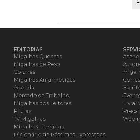
E
EDITORIAS
SERVI
Migalhas Quentes
Acade
Migalhas de Peso
Autor
Colunas
Migalh
Migalhas Amanhecidas
Corre
Agenda
Escrit
Mercado de Trabalho
Event
Migalhas dos Leitores
Livrari
Pílulas
Precat
TV Migalhas
Webin
Migalhas Literárias
Dicionário de Péssimas Expressões