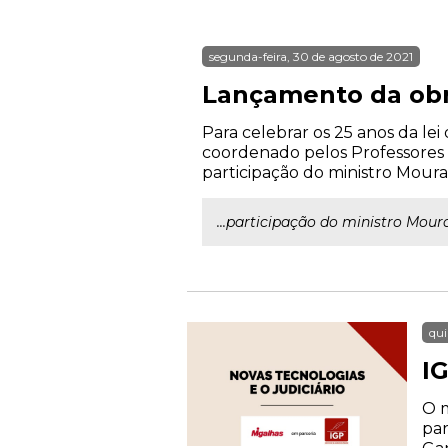
segunda-feira, 30 de agosto de 2021
Lançamento da obra
Para celebrar os 25 anos da le
coordenado pelos Professores 
participação do ministro Moura
...participação do ministro Mou
qui
IG
O m
par