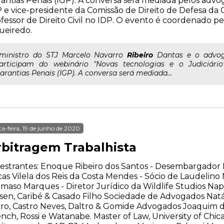
antias Penais (IGP). A conversa será mediada pelos advo
 e vice-presidente da Comissão de Direito de Defesa da
fessor de Direito Civil no IDP. O evento é coordenado pe
ueiredo.
..ministro do STJ Marcelo Navarro
Ribeiro
Dantas e o advoga
articipam do webinário "Novas tecnologias e o Judiciário
arantias Penais (IGP). A conversa será mediada...
ta-feira, 19 de junho de 2020
rbitragem Trabalhista
estrantes: Enoque Ribeiro dos Santos - Desembargador 
as Vilela dos Reis da Costa Mendes - Sócio de Laudeli
maso Marques - Diretor Jurídico da Wildlife Studios Nap
sen, Caribé & Casado Filho Sociedade de Advogados Natál
ro, Castro Neves, Daltro & Gomide Advogados Joaquim d
nch, Rossi e Watanabe. Master of Law, University of Chi