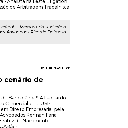
- Analista na Leste Litigation
ssão de Arbitragem Trabalhista
ederal - Membro do Judiciário
endes Advogados Ricardo Dalmaso
MIGALHAS LIVE
o cenário de
ico do Banco Pine S.A Leonardo
ito Comercial pela USP
m Direito Empresarial pela
is Advogados Rennan Faria
eatriz do Nacsimento -
a OAB/SP