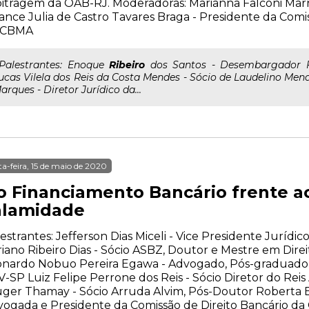
itragem da OAB-RJ. Moderadoras: Marianna Falconi Marra 
ance Julia de Castro Tavares Braga - Presidente da Comi
 CBMA
..Palestrantes: Enoque
Ribeiro
dos Santos - Desembargador F
ucas Vilela dos Reis da Costa Mendes - Sócio de Laudelino M
arques - Diretor Jurídico da...
ta-feira, 15 de maio de 2020
o Financiamento Bancário frente a
alamidade
estrantes: Jefferson Dias Miceli - Vice Presidente Juríd
iano Ribeiro Dias - Sócio ASBZ, Doutor e Mestre em Dire
nardo Nobuo Pereira Egawa - Advogado, Pós-graduado e
-SP Luiz Felipe Perrone dos Reis - Sócio Diretor do Re
ger Thamay - Sócio Arruda Alvim, Pós-Doutor Roberta B
ogada e Presidente da Comissão de Direito Bancário d