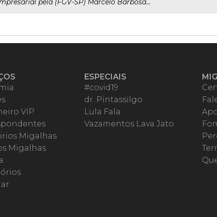
mpresarial pela (FGV-SP) Marcelo Barbosa...
ÇOS
ESPECIAIS
MI
mia
#covid19
Cen
es
dr. Pintassilgo
Fal
eiro VIP
Lula Fala
Apo
spondentes
Vazamentos Lava Jato
Fom
órios Migalhas
Per
os Migalhas
Ter
a
Qu
órios
ar