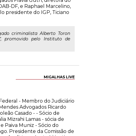
gados Flávia Guth, diretora do
 OAB-DF, e Raphael Marcelino,
lo presidente do IGP, Ticiano
do criminalista Alberto Toron
", promovido pelo Instituto de
MIGALHAS LIVE
Federal - Membro do Judiciário
no Mendes Advogados Ricardo
oleão Casado - - Sócio de
ia Mizrahi Lamas - sócia de
e Paiva Muniz - Sócio do
cago. Presidente da Comissão de