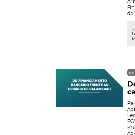
Arb
Fin
do
.
L
M
sex
D
c
Pal
Adr
Leo
FGV
Kru
Adv