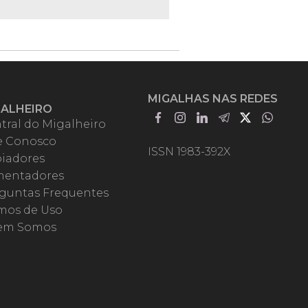
MIGALHAS NAS REDES
GALHEIRO
tral do Migalheiro
e Conosco
ISSN 1983-392X
iadores
entadores
guntas Frequentes
mos de Uso
em Somos