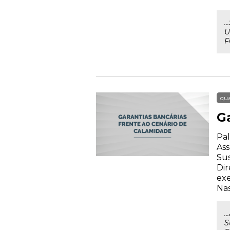
.
U
F
qua
G
Pal
Ass
Su
Dir
exe
Nas
.
S