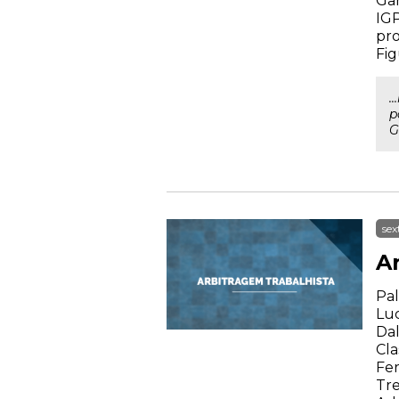
Gar
IGP
pro
Fig
.
p
G
sex
A
Pal
Luc
Dal
Cla
Fer
Tre