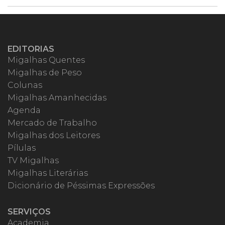
EDITORIAS
Migalhas Quentes
Migalhas de Peso
Colunas
Migalhas Amanhecidas
Agenda
Mercado de Trabalho
Migalhas dos Leitores
Pílulas
TV Migalhas
Migalhas Literárias
Dicionário de Péssimas Expressões
SERVIÇOS
Academia