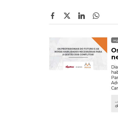
seg
Os
ne
Dia
hab
Par
Adv
Car
.
d