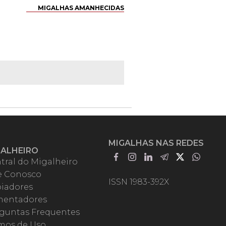
MIGALHAS AMANHECIDAS
MIGALHAS NAS REDES
GALHEIRO
tral do Migalheiro
e Conosco
ISSN 1983-392X
iadores
entadores
guntas Frequentes
mos de Uso