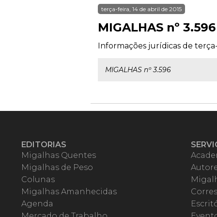
terça-feira, 14 de abril de 2015
MIGALHAS nº 3.596
Informações jurídicas de terça-f
MIGALHAS nº 3.596
EDITORIAS
SERVI
Migalhas Quentes
Acade
Migalhas de Peso
Autor
Colunas
Migalh
Migalhas Amanhecidas
Corre
Agenda
Escrit
Mercado de Trabalho
Event