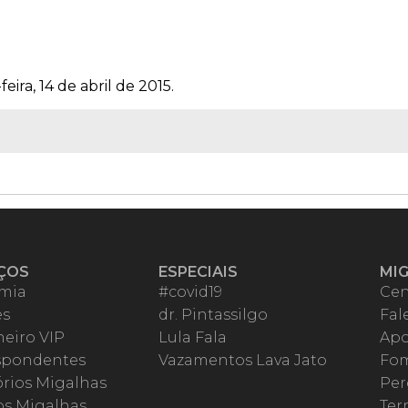
eira, 14 de abril de 2015.
ÇOS
ESPECIAIS
MI
mia
#covid19
Cen
es
dr. Pintassilgo
Fal
eiro VIP
Lula Fala
Apo
spondentes
Vazamentos Lava Jato
Fom
órios Migalhas
Per
os Migalhas
Ter