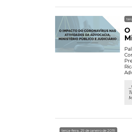
ter
O
Mi
Pal
Com
Pre
Ric
Ad
.
T
M
terça-feira, 29 de janeiro de 2019