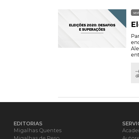
sex
E
Par
enc
Ale
ent
.
d
EDITORIAS
SERVI
Migalhas Quentes
Acade
Migalhas de Peso
Autor