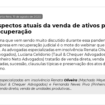
rta-feira, 19 de agosto de 2020
spectos atuais da venda de ativos
ecuperação
a que vem sendo muito discutido durante essa pandemi
resa em recuperação judicial é o mote do webinar que Mi
. As advogadas especializadas em insolvência Renata Ol
ogados), Luciana Celidonio (Tauil & Chequer Advogados
nheiro Neto Advogados) tratarão de venda direta, venda
ladas, sucessão, clausulas típicas e preservação dos ato
no.
..especializadas em insolvência Renata
Oliveira
(Machado Meyer
Tauil & Chequer Advogados) e Fernanda Neves Piva (Pinhei
enda direta, venda de unidades produtivas...