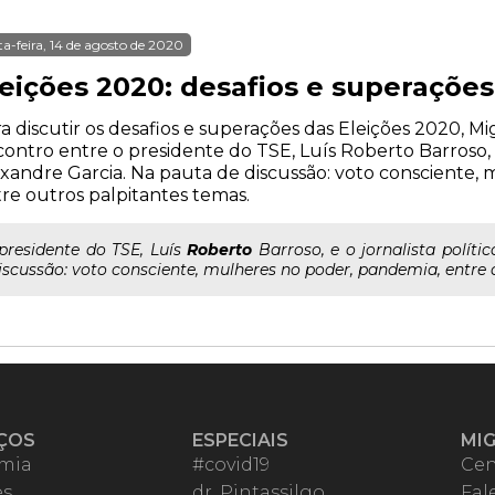
ta-feira, 14 de agosto de 2020
leições 2020: desafios e superações
a discutir os desafios e superações das Eleições 2020, 
ontro entre o presidente do TSE, Luís Roberto Barroso, e 
xandre Garcia. Na pauta de discussão: voto consciente,
re outros palpitantes temas.
..presidente do TSE, Luís
Roberto
Barroso, e o jornalista políti
iscussão: voto consciente, mulheres no poder, pandemia, entre 
ÇOS
ESPECIAIS
MI
mia
#covid19
Cen
es
dr. Pintassilgo
Fal