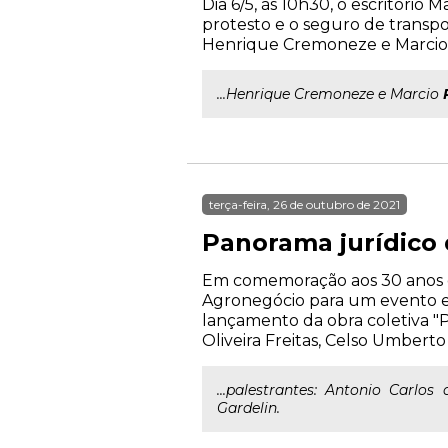
Dia 6/5, às 10h30, o escritóri
protesto e o seguro de transpo
Henrique Cremoneze e Marcio R
...Henrique Cremoneze e Marcio
terça-feira, 26 de outubro de 2021
Panorama jurídico
Em comemoração aos 30 anos d
Agronegócio para um evento exc
lançamento da obra coletiva "
Oliveira Freitas, Celso Umbert
...palestrantes: Antonio Carlos
Gardelin.