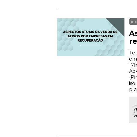
qua
A
r
Tem
emp
17h
Adv
(Pi
iso
pla
.
(
v