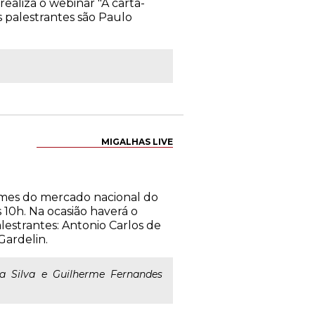
ealiza o webinar "A carta-
s palestrantes são Paulo
MIGALHAS LIVE
omes do mercado nacional do
 10h. Na ocasião haverá o
estrantes: Antonio Carlos de
Gardelin.
da Silva e Guilherme Fernandes