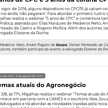
vigor de 2016, alguns dispositivos no CPC/15 já caíram no
ros ainda 'não pegaram'. Para abordar o primeiro lustro
alhas realiza o webinar "5 anos de CPC" e comemora t
Prática, assinada por Elias Marques de Medeiros Neto, A
teado de Castro e Rogerio Mollica. Além dos autores, t
vogada Elzeane da Rocha.
..Medeiros Neto, André Pagani de
Souza
, Daniel Penteado de Ca
utores, também participa do evento a advogada Elzeane da Ro
unda-feira, 3 de agosto de 2020
emas atuais do Agronegócio
 3/8, às 17h, Migalhas realiza o webinar "Temas atuais d
ntece em parceria com a CAMES e o escritório Reis, Souz
Advogados e irá abordar as novidades trazidas pela nova