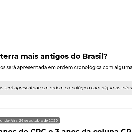
 terra mais antigos do Brasil?
tigos será apresentada em ordem cronológica com algum
igos será apresentada em ordem cronológica com algumas info
unda-feira, 26 de outubro de 2020
 anos de CPC e 3 anos da coluna CP