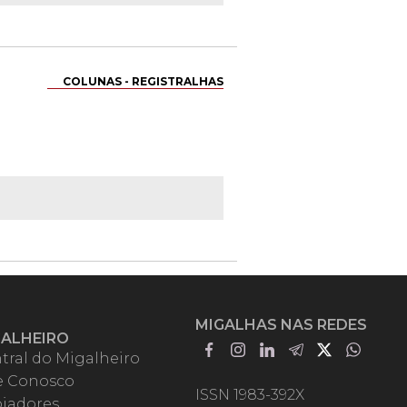
COLUNAS - REGISTRALHAS
MIGALHAS NAS REDES
GALHEIRO
tral do Migalheiro
e Conosco
ISSN 1983-392X
iadores