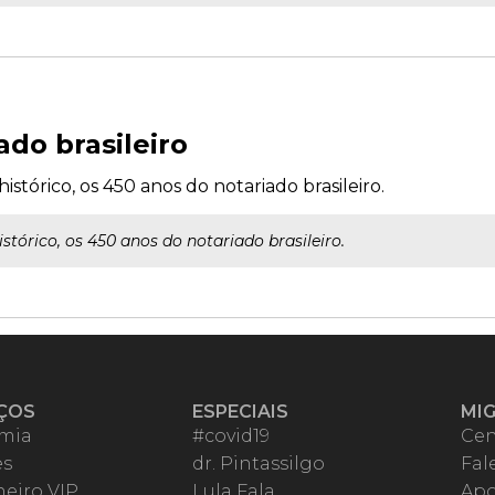
ado brasileiro
istórico, os 450 anos do notariado brasileiro.
stórico, os 450 anos do notariado brasileiro.
ÇOS
ESPECIAIS
MI
mia
#covid19
Cen
es
dr. Pintassilgo
Fal
eiro VIP
Lula Fala
Apo