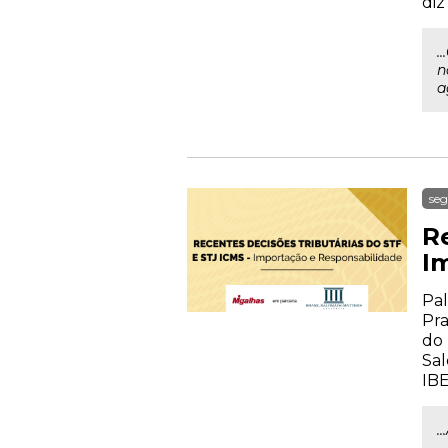
diz
.
n
a
seg
Re
I
Pal
Pra
do 
Sal
IB
.