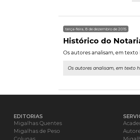
terça-feira, 8 de dezembro de 2015
Histórico do Notari
Os autores analisam, em texto h
Os autores analisam, em texto hi
EDITORIAS
SERVI
Migalhas Quentes
Acade
Migalhas de Peso
Autor
Colunas
Migalh