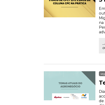
Em 
out
Mig
na 
Pen
ad
.
a
seg
T
Dia
aco
de 