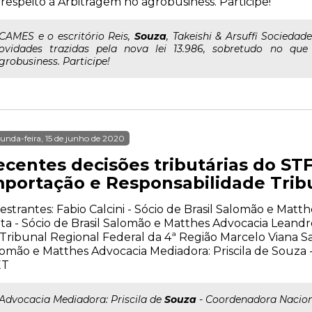
 respeito à Arbitragem no agrobusiness. Participe!
..CAMES e o escritório Reis,
Souza
, Takeishi & Arsuffi Socieda
ovidades trazidas pela nova lei 13.986, sobretudo no que
grobusiness. Participe!
unda-feira, 15 de junho de 2020
centes decisões tributárias do STF
mportação e Responsabilidade Trib
estrantes: Fabio Calcini - Sócio de Brasil Salomão e Matt
ta - Sócio de Brasil Salomão e Matthes Advocacia Lean
Tribunal Regional Federal da 4ª Região Marcelo Viana Sa
omão e Matthes Advocacia Mediadora: Priscila de Souza
ET
..Advocacia Mediadora: Priscila de
Souza
- Coordenadora Nacion