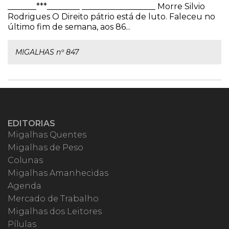
_______***________ __________________ Morre Silvio
Rodrigues O Direito pátrio está de luto. Faleceu no
último fim de semana, aos 86...
MIGALHAS nº 847
EDITORIAS
Migalhas Quentes
Migalhas de Peso
Colunas
Migalhas Amanhecidas
Agenda
Mercado de Trabalho
Migalhas dos Leitores
Pílulas