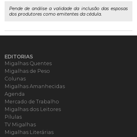
Pende de análise a validade da inclusão das esposas
dos produtores como emitentes da cédula.
EDITORIAS
Migalhas Quentes
Migalhas de Peso
Colunas
Migalhas Amanhecidas
Agenda
Mercado de Trabalho
Migalhas dos Leitores
Pílulas
TV Migalhas
Migalhas Literárias