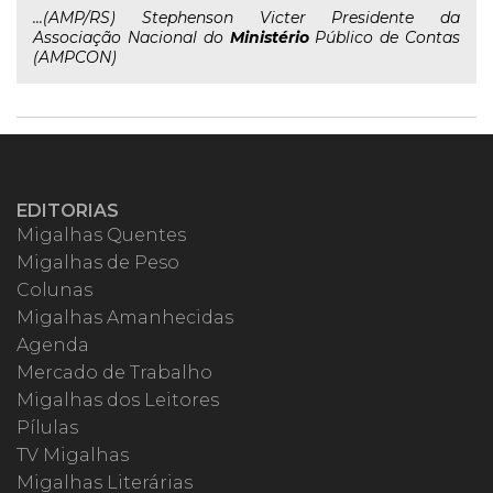
...(AMP/RS) Stephenson Victer Presidente da
Associação Nacional do
Ministério
Público de Contas
(AMPCON)
EDITORIAS
Migalhas Quentes
Migalhas de Peso
Colunas
Migalhas Amanhecidas
Agenda
Mercado de Trabalho
Migalhas dos Leitores
Pílulas
TV Migalhas
Migalhas Literárias