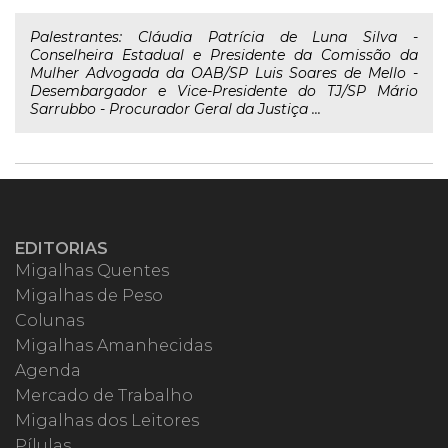
Palestrantes: Cláudia Patrícia de Luna Silva -
Conselheira Estadual e Presidente da Comissão da
Mulher Advogada da OAB/SP Luis Soares de Mello -
Desembargador e Vice-Presidente do TJ/SP Mário
Sarrubbo - Procurador Geral da Justiça ...
EDITORIAS
Migalhas Quentes
Migalhas de Peso
Colunas
Migalhas Amanhecidas
Agenda
Mercado de Trabalho
Migalhas dos Leitores
Pílulas