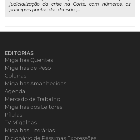
judicialização da crise na Corte, com números, os
principais pontos das decisões,...
EDITORIAS
Migalhas Quentes
Migalhas de Peso
Colunas
Migalhas Amanhecidas
Agenda
Mercado de Trabalho
Migalhas dos Leitores
Pílulas
TV Migalhas
Migalhas Literárias
Dicionário de Péssimas Expressões