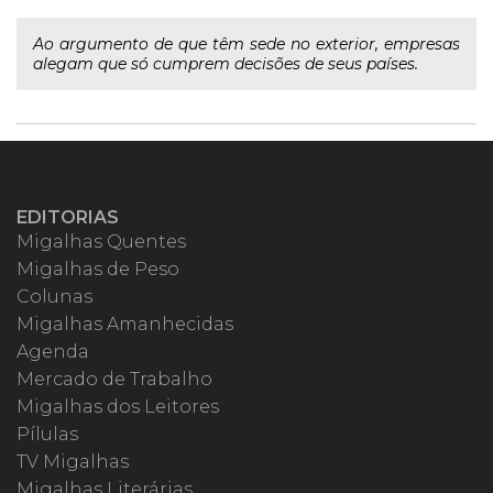
Ao argumento de que têm sede no exterior, empresas
alegam que só cumprem decisões de seus países.
EDITORIAS
Migalhas Quentes
Migalhas de Peso
Colunas
Migalhas Amanhecidas
Agenda
Mercado de Trabalho
Migalhas dos Leitores
Pílulas
TV Migalhas
Migalhas Literárias