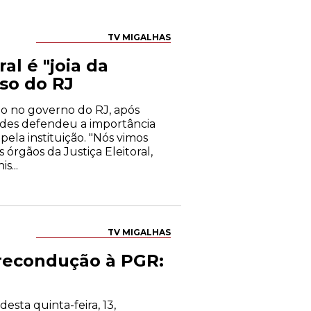
TV MIGALHAS
al é "joia da
aso do RJ
o no governo do RJ, após
ndes defendeu a importância
pela instituição. "Nós vimos
rgãos da Justiça Eleitoral,
s...
TV MIGALHAS
 recondução à PGR:
esta quinta-feira, 13,