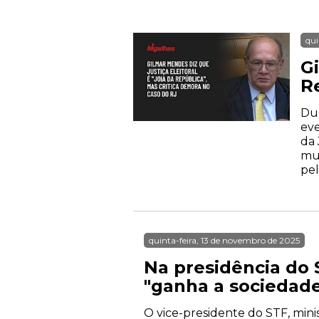
qui
Gi
R
Dur
eve
da 
mui
pel
quinta-feira, 13 de novembro de 2025
Na presidência do
"ganha a sociedade 
O vice-presidente do STF, minis