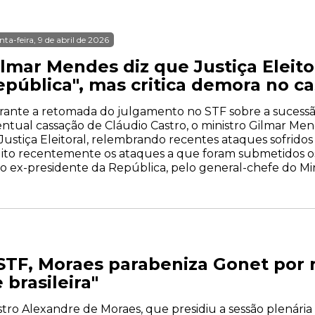
nta-feira, 9 de abril de 2026
lmar Mendes diz que Justiça Eleitor
epública", mas critica demora no c
ante a retomada do julgamento no STF sobre a sucessã
ntual cassação de Cláudio Castro, o ministro Gilmar Me
Justiça Eleitoral, relembrando recentes ataques sofridos 
to recentemente os ataques a que foram submetidos os ó
o ex-presidente da República, pelo general-chefe do Mini
 STF, Moraes parabeniza Gonet por
brasileira"
tro Alexandre de Moraes, que presidiu a sessão plenária d