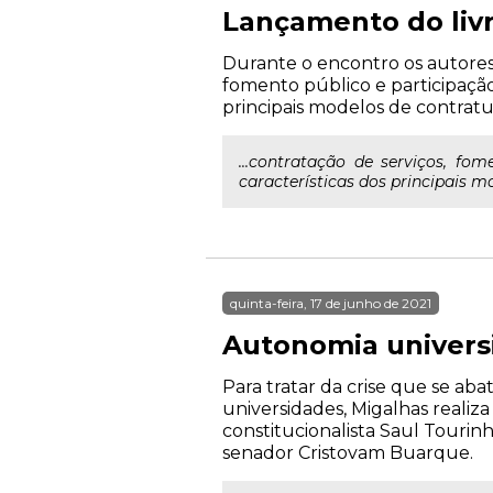
Lançamento do li
Durante o encontro os autores
fomento público e participação
principais modelos de contrat
...contratação de serviços, fo
características dos principais 
quinta-feira, 17 de junho de 2021
Autonomia universi
Para tratar da crise que se ab
universidades, Migalhas realiza
constitucionalista Saul Tourin
senador Cristovam Buarque.