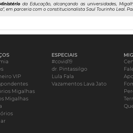
Ministério
da Educação, alcançando as universidades, Migalhas
", em parceria com o constitucionalista Saul Tourinho Leal. Par
ÇOS
ESPECIAIS
MI
mia
#covid19
Cen
es
dr. Pintassilgo
Fal
eiro VIP
Lula Fala
Apo
spondentes
Vazamentos Lava Jato
Fom
órios Migalhas
Per
os Migalhas
Ter
a
Qu
órios
ar