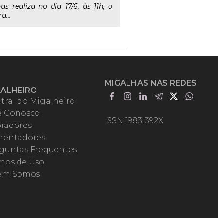
 realiza no dia 17/6, às 11h, o
a...
MIGALHAS NAS REDES
GALHEIRO
tral do Migalheiro
e Conosco
ISSN 1983-392X
iadores
entadores
guntas Frequentes
mos de Uso
em Somos