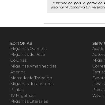
...superior no país, a partir do
webinar "Autonomia Universitária
EDITORIAS
SERVI
Migalhas Quentes
Acade
Migalhas de Peso
Autor
Colunas
Migalh
Migalhas Amanhecidas
Corre
Agenda
Escrit
Mercado de Trabalho
Event
Migalhas dos Leitores
Livrari
Pílulas
Precat
TV Migalhas
Webin
Migalhas Literárias