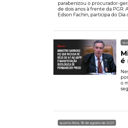
parabenizou o procurador-ger
de dois anos à frente da PGR. 
Edson Fachin, participa do Dia
qua
M
é
Nes
por
o m
seg
quarta-feira, 18 de agosto de 2021