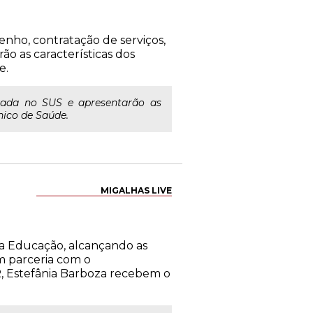
nho, contratação de serviços,
o as características dos
e.
vada no SUS e apresentarão as
nico de Saúde.
MIGALHAS LIVE
 da Educação, alcançando as
em parceria com o
PR, Estefânia Barboza recebem o