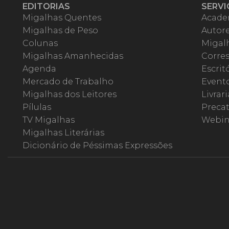
EDITORIAS
SERVI
Migalhas Quentes
Acade
Migalhas de Peso
Autor
Colunas
Migalh
Migalhas Amanhecidas
Corre
Agenda
Escrit
Mercado de Trabalho
Event
Migalhas dos Leitores
Livrari
Pílulas
Precat
TV Migalhas
Webin
Migalhas Literárias
Dicionário de Péssimas Expressões