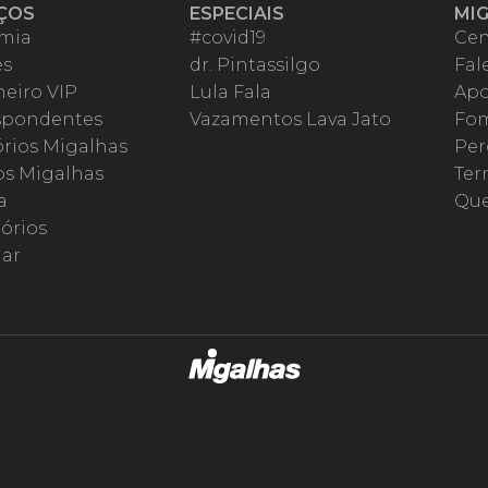
ÇOS
ESPECIAIS
MI
mia
#covid19
Cen
es
dr. Pintassilgo
Fal
eiro VIP
Lula Fala
Apo
spondentes
Vazamentos Lava Jato
Fom
órios Migalhas
Per
os Migalhas
Ter
a
Qu
órios
ar