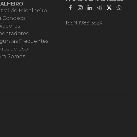
GALHEIRO
tral do Migalheiro
e Conosco
ISSN 1983-392X
iadores
entadores
guntas Frequentes
mos de Uso
em Somos