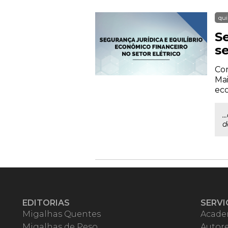
qui
S
se
Com
Mai
eco
.
d
EDITORIAS
SERVI
Migalhas Quentes
Acade
Migalhas de Peso
Autor