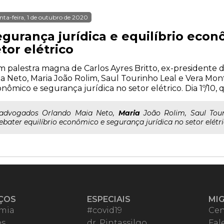
nta-feira, 1 de outubro de 2020
egurança jurídica e equilíbrio econ
tor elétrico
 palestra magna de Carlos Ayres Britto, ex-presidente 
a Neto, Maria João Rolim, Saul Tourinho Leal e Vera Mont
nômico e segurança jurídica no setor elétrico. Dia 1º/10, qu
..advogados Orlando Maia Neto,
Maria
João Rolim, Saul Tour
ebater equilíbrio econômico e segurança jurídica no setor elétrico.
ÇOS
ESPECIAIS
MI
mia
#covid19
Cen
es
dr. Pintassilgo
Fal