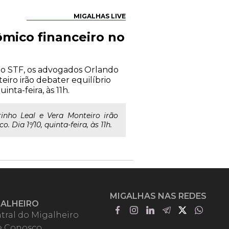
MIGALHAS LIVE
ômico financeiro no
do STF, os advogados Orlando
eiro irão debater equilíbrio
inta-feira, às 11h.
inho Leal e Vera Monteiro irão
 Dia 1º/10, quinta-feira, às 11h.
MIGALHAS NAS REDES
GALHEIRO
tral do Migalheiro
e Conosco