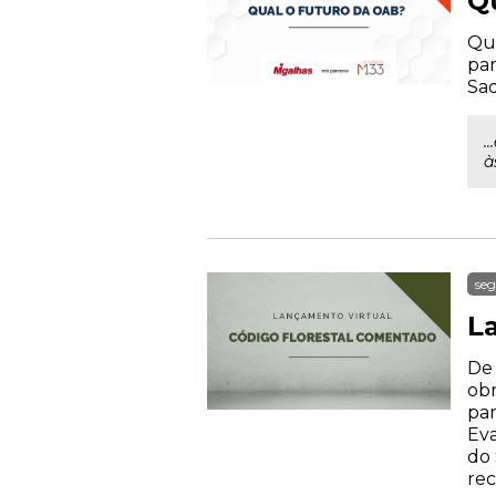
Q
Qua
par
Sad
.
à
seg
L
De 
obr
par
Eva
do 
rec