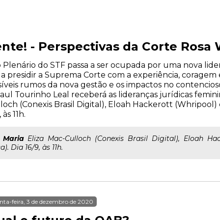
nte! - Perspectivas da Corte Rosa
 Plenário do STF passa a ser ocupada por uma nova lider
 a presidir a Suprema Corte com a experiência, coragem 
ssíveis rumos da nova gestão e os impactos no contencios
aul Tourinho Leal receberá as lideranças jurídicas femin
lloch (Conexis Brasil Digital), Eloah Hackerott (Whripool)
 às 11h.
;
Maria
Eliza Mac-Culloch (Conexis Brasil Digital), Eloah Hac
). Dia 16/9, às 11h.
nta-feira, 3 de dezembro de 2020