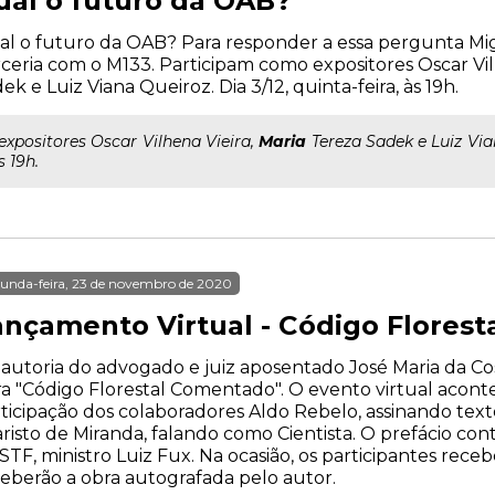
ual o futuro da OAB?
l o futuro da OAB? Para responder a essa pergunta Mig
ceria com o M133. Participam como expositores Oscar Vil
ek e Luiz Viana Queiroz. Dia 3/12, quinta-feira, às 19h.
..expositores Oscar Vilhena Vieira,
Maria
Tereza Sadek e Luiz Vian
s 19h.
unda-feira, 23 de novembro de 2020
ançamento Virtual - Código Flores
autoria do advogado e juiz aposentado José Maria da Cos
a "Código Florestal Comentado". O evento virtual acontec
ticipação dos colaboradores Aldo Rebelo, assinando texto
risto de Miranda, falando como Cientista. O prefácio con
STF, ministro Luiz Fux. Na ocasião, os participantes re
eberão a obra autografada pelo autor.