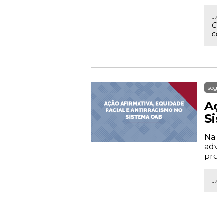
.
C
c
seg
A
S
Na 
adv
pro
.