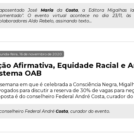
..aposentado José
Maria
da
Costa
, a Editora Migalhas l
omentado". O evento virtual acontece no dia 23/11, às
olaboradores Aldo Rebelo, assinando texto...
unda-feira, 16 de novembro de 2020
ção Afirmativa, Equidade Racial e A
istema OAB
semana em que é celebrada a Consciência Negra, Migal
ogados para discutir a reserva de 30% de vagas para ne
posta é do conselheiro Federal André Costa, curador do
..conselheiro Federal André
Costa
, curador do evento.