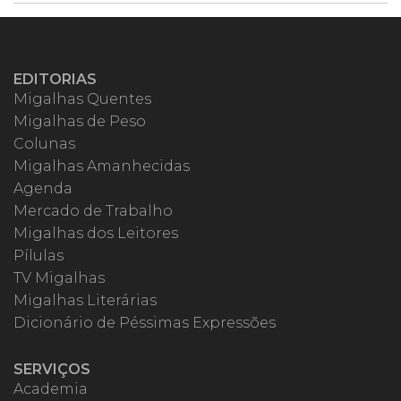
EDITORIAS
Migalhas Quentes
Migalhas de Peso
Colunas
Migalhas Amanhecidas
Agenda
Mercado de Trabalho
Migalhas dos Leitores
Pílulas
TV Migalhas
Migalhas Literárias
Dicionário de Péssimas Expressões
SERVIÇOS
Academia