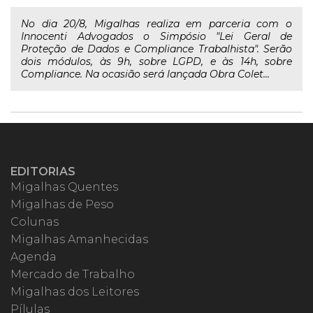
No dia 20/8, Migalhas realiza em parceria com o
Innocenti Advogados o Simpósio "Lei Geral de
Proteção de Dados e Compliance Trabalhista". Serão
dois módulos, às 9h, sobre LGPD, e às 14h, sobre
Compliance. Na ocasião será lançada Obra Colet...
EDITORIAS
Migalhas Quentes
Migalhas de Peso
Colunas
Migalhas Amanhecidas
Agenda
Mercado de Trabalho
Migalhas dos Leitores
Pílulas