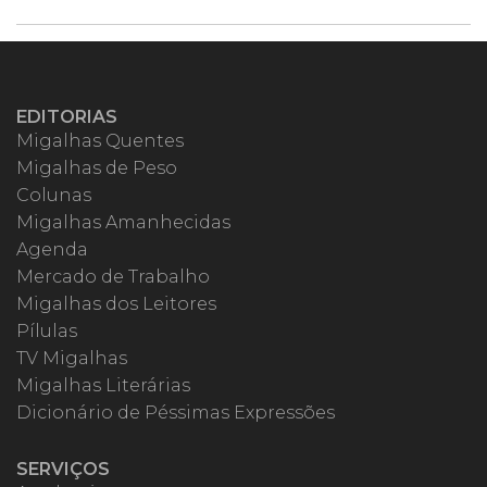
EDITORIAS
Migalhas Quentes
Migalhas de Peso
Colunas
Migalhas Amanhecidas
Agenda
Mercado de Trabalho
Migalhas dos Leitores
Pílulas
TV Migalhas
Migalhas Literárias
Dicionário de Péssimas Expressões
SERVIÇOS