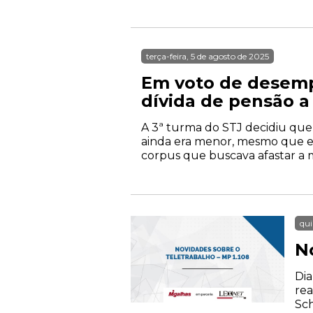
terça-feira, 5 de agosto de 2025
Em voto de desempa
dívida de pensão a 
A 3ª turma do STJ decidiu que é
ainda era menor, mesmo que ele
corpus que buscava afastar a m
qui
N
Dia
rea
Sch