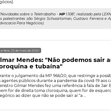
ócios).
.."Novidades sobre o Teletrabalho -
MP
1.108", realizado pela LE
s palestrantes são Sérgio Schwartsman, Gustavo Ferreira e 
dvocacia Para Negócios).
ta-feira, 22 de maio de 2020
ilmar Mendes: "Não podemos sair aí
loroquina e tubaína"
ante o julgamento da MP 966/20, que restringe a possib
 agentes públicos durante a pandemia da covid-19 aos ca
inistro Gilmar Mendes fez uma referência à fala de Jair
em for de direita toma cloroquina, quem for de esquerda
egórico ao dizer que não se pode saír aí "a ...