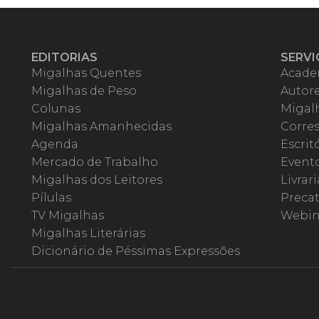
EDITORIAS
SERVI
Migalhas Quentes
Acade
Migalhas de Peso
Autor
Colunas
Migalh
Migalhas Amanhecidas
Corre
Agenda
Escrit
Mercado de Trabalho
Event
Migalhas dos Leitores
Livrari
Pílulas
Precat
TV Migalhas
Webin
Migalhas Literárias
Dicionário de Péssimas Expressões