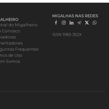
MIGALHAS NAS REDES
GALHEIRO
tral do Migalheiro
e Conosco
ISSN 1983-392X
iadores
entadores
guntas Frequentes
mos de Uso
em Somos