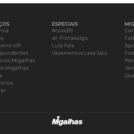
ÇOS
ESPECIAIS
MI
mia
#covid19
Cen
es
dr. Pintassilgo
Fal
eiro VIP
Lula Fala
Apo
spondentes
Vazamentos Lava Jato
Fom
órios Migalhas
Per
os Migalhas
Ter
a
Qu
órios
ar