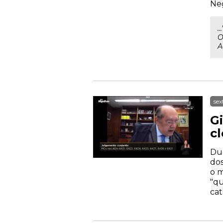
Neg
.
O
A
sex
G
c
Dur
dos
o m
"qu
cat