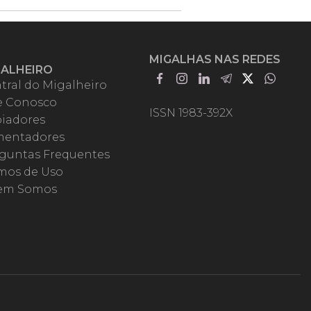
MIGALHAS NAS REDES
GALHEIRO
tral do Migalheiro
e Conosco
ISSN 1983-392X
iadores
entadores
guntas Frequentes
mos de Uso
em Somos