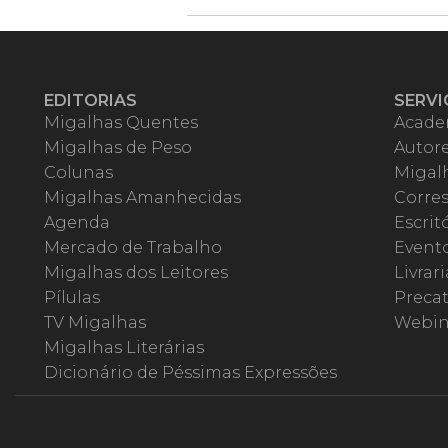
EDITORIAS
SERVI
Migalhas Quentes
Acade
Migalhas de Peso
Autor
Colunas
Migalh
Migalhas Amanhecidas
Corre
Agenda
Escrit
Mercado de Trabalho
Event
Migalhas dos Leitores
Livrari
Pílulas
Precat
TV Migalhas
Webin
Migalhas Literárias
Dicionário de Péssimas Expressões