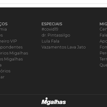
ÇOS
ESPECIAIS
MI
mia
#covid19
Cen
es
dr. Pintassilgo
Fal
eiro VIP
Lula Fala
Apo
spondentes
Vazamentos Lava Jato
Fom
órios Migalhas
Per
os Migalhas
Ter
a
Qu
órios
ar