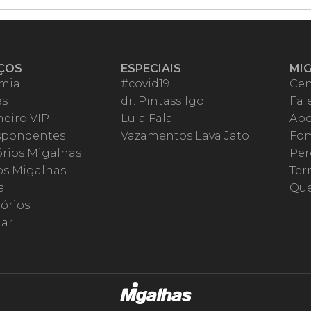
ÇOS
ESPECIAIS
MI
mia
#covid19
Cen
es
dr. Pintassilgo
Fal
eiro VIP
Lula Fala
Apo
spondentes
Vazamentos Lava Jato
Fom
órios Migalhas
Per
os Migalhas
Ter
a
Qu
órios
ar