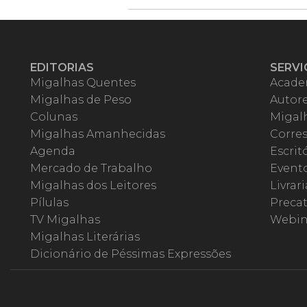
EDITORIAS
SERVI
Migalhas Quentes
Acade
Migalhas de Peso
Autor
Colunas
Migalh
Migalhas Amanhecidas
Corre
Agenda
Escrit
Mercado de Trabalho
Event
Migalhas dos Leitores
Livrari
Pílulas
Precat
TV Migalhas
Webin
Migalhas Literárias
Dicionário de Péssimas Expressões