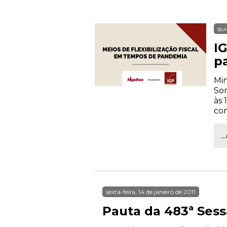
qui
IG
p
Min
Sor
às 
con
.
sexta-feira, 14 de janeiro de 2011
Pauta da 483ª Sess