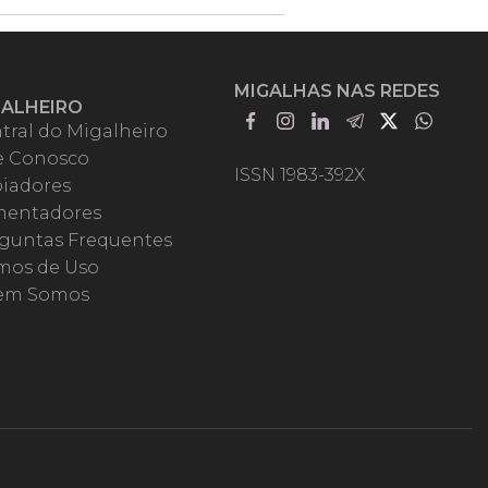
MIGALHAS NAS REDES
GALHEIRO
tral do Migalheiro
e Conosco
ISSN 1983-392X
iadores
entadores
guntas Frequentes
mos de Uso
em Somos