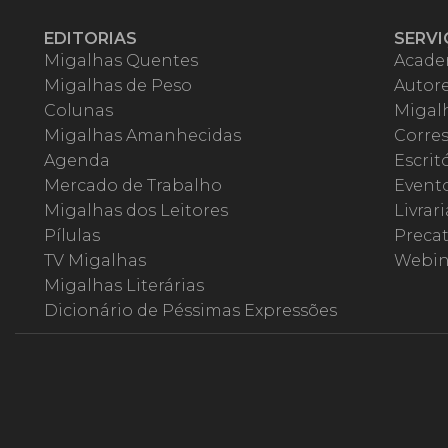
EDITORIAS
SERVI
Migalhas Quentes
Acade
Migalhas de Peso
Autor
Colunas
Migalh
Migalhas Amanhecidas
Corre
Agenda
Escrit
Mercado de Trabalho
Event
Migalhas dos Leitores
Livrari
Pílulas
Precat
TV Migalhas
Webin
Migalhas Literárias
Dicionário de Péssimas Expressões