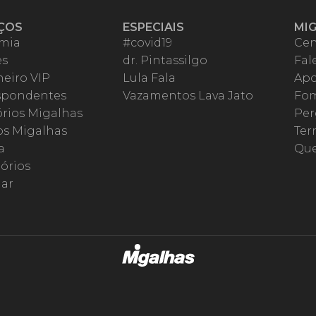
ÇOS
ESPECIAIS
MI
mia
#covid19
Cen
es
dr. Pintassilgo
Fal
eiro VIP
Lula Fala
Apo
spondentes
Vazamentos Lava Jato
Fom
órios Migalhas
Per
os Migalhas
Ter
a
Qu
órios
ar