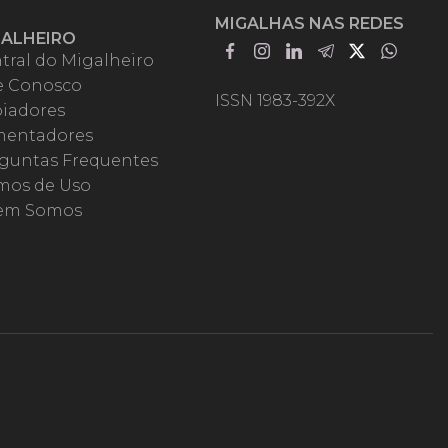
MIGALHAS NAS REDES
GALHEIRO
tral do Migalheiro
e Conosco
ISSN 1983-392X
iadores
entadores
guntas Frequentes
mos de Uso
em Somos