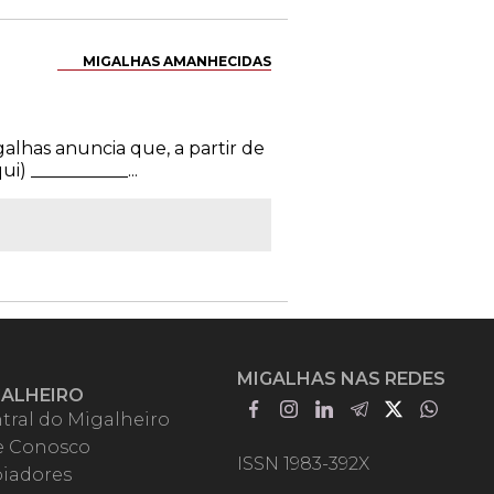
MIGALHAS AMANHECIDAS
galhas anuncia que, a partir de
) ___________...
MIGALHAS NAS REDES
GALHEIRO
tral do Migalheiro
e Conosco
ISSN 1983-392X
iadores