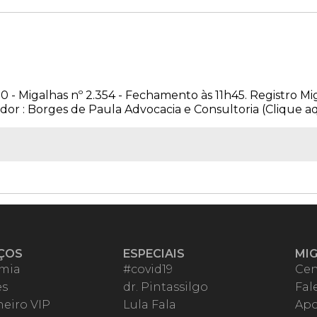
0 - Migalhas nº 2.354 - Fechamento às 11h45. Registro Mi
or : Borges de Paula Advocacia e Consultoria (Clique aqui
ÇOS
ESPECIAIS
MI
mia
#covid19
Cen
es
dr. Pintassilgo
Fal
eiro VIP
Lula Fala
Apo