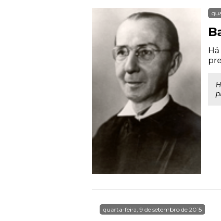
qua
B
Há 
pre
H
p
quarta-feira, 9 de setembro de 2015