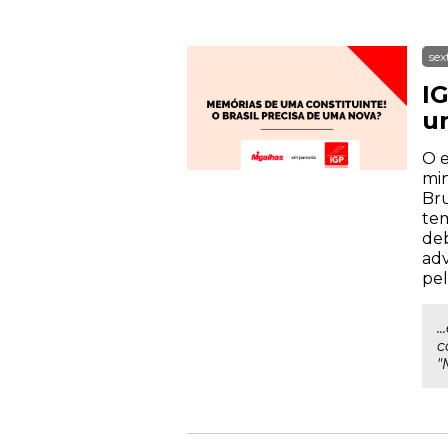
sex
IG
u
O e
min
Bru
tem
deb
adv
pel
.
c
"