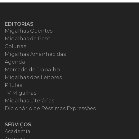
EDITORIAS
Migalhas Quentes
Migalhas de Peso
Colunas
Migalhas Amanhecidas
Agenda
Mercado de Trabalho
Migalhas dos Leitores
Pílulas
TV Migalhas
Migalhas Literárias
Dicionário de Péssimas Expressões
SERVIÇOS
Academia