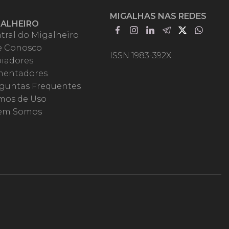
MIGALHAS NAS REDES
GALHEIRO
tral do Migalheiro
e Conosco
ISSN 1983-392X
iadores
entadores
guntas Frequentes
mos de Uso
em Somos