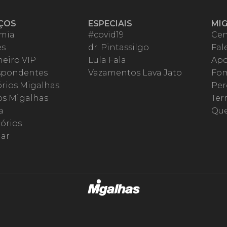
ÇOS
ESPECIAIS
MI
mia
#covid19
Cen
es
dr. Pintassilgo
Fal
eiro VIP
Lula Fala
Apo
spondentes
Vazamentos Lava Jato
Fom
órios Migalhas
Per
os Migalhas
Ter
a
Qu
órios
ar