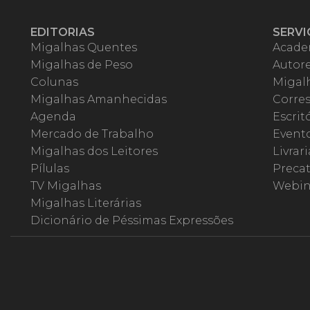
EDITORIAS
SERVI
Migalhas Quentes
Acade
Migalhas de Peso
Autor
Colunas
Migalh
Migalhas Amanhecidas
Corre
Agenda
Escrit
Mercado de Trabalho
Event
Migalhas dos Leitores
Livrari
Pílulas
Precat
TV Migalhas
Webin
Migalhas Literárias
Dicionário de Péssimas Expressões