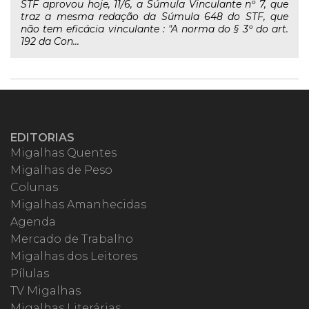
STF aprovou hoje, 11/6, a Súmula Vinculante nº 7, que
traz a mesma redação da Súmula 648 do STF, que
não tem eficácia vinculante : "A norma do § 3º do art.
192 da Con...
EDITORIAS
Migalhas Quentes
Migalhas de Peso
Colunas
Migalhas Amanhecidas
Agenda
Mercado de Trabalho
Migalhas dos Leitores
Pílulas
TV Migalhas
Migalhas Literárias