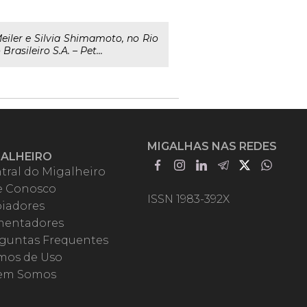
iler e Silvia Shimamoto, no Rio
asileiro S.A. – Pet...
MIGALHAS NAS REDES
GALHEIRO
tral do Migalheiro
e Conosco
ISSN 1983-392X
iadores
entadores
guntas Frequentes
mos de Uso
em Somos