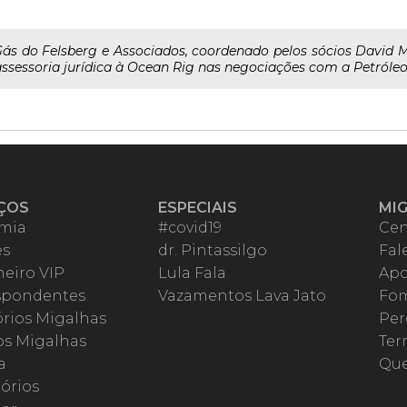
ás do Felsberg e Associados, coordenado pelos sócios David Me
assessoria jurídica à Ocean Rig nas negociações com a Petróleo Br
ÇOS
ESPECIAIS
MI
mia
#covid19
Cen
es
dr. Pintassilgo
Fal
eiro VIP
Lula Fala
Apo
spondentes
Vazamentos Lava Jato
Fom
órios Migalhas
Per
os Migalhas
Ter
a
Qu
órios