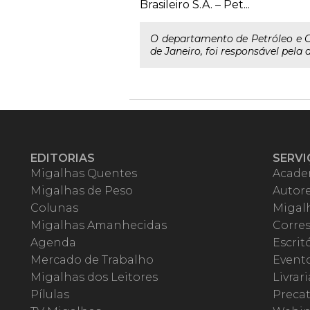
Brasileiro S.A. – Pet...
O departamento de Petróleo e G
de Janeiro, foi responsável pela 
EDITORIAS
SERVI
Migalhas Quentes
Acade
Migalhas de Peso
Autor
Colunas
Migalh
Migalhas Amanhecidas
Corre
Agenda
Escrit
Mercado de Trabalho
Event
Migalhas dos Leitores
Livrari
Pílulas
Precat