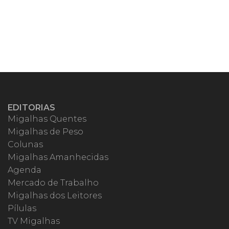
EDITORIAS
Migalhas Quentes
Migalhas de Peso
Colunas
Migalhas Amanhecidas
Agenda
Mercado de Trabalho
Migalhas dos Leitores
Pílulas
TV Migalhas