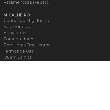
Vazamentos Lava Jato
MIGALHEIRO
Central do Migalheiro
Fale Conosco
Apoiadores
Fomentadores
Perguntas Frequentes
Termos de Uso
Quem Somos
MIGALHAS NAS REDES
ISSN 1983-392X