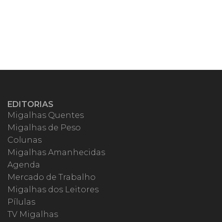
EDITORIAS
Migalhas Quentes
Migalhas de Peso
Colunas
Migalhas Amanhecidas
Agenda
Mercado de Trabalho
Migalhas dos Leitores
Pílulas
TV Migalhas