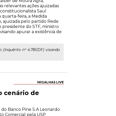
Walber de Moura Agra,
s relevantes ações ajuizadas
onstitucionalista Saul
 quarta-feira, a Medida
n, ajuizada pelo partido Rede
o presidente do STF, ministro
 visando apurar a existência de
to (Inquérito nº 4.781/DF) visando
MIGALHAS LIVE
o cenário de
ico do Banco Pine S.A Leonardo
ito Comercial pela USP