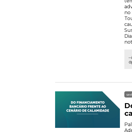
tem
adv
no 
Tou
cau
Sus
Dia
not
.
a
sex
D
c
Pal
Adr