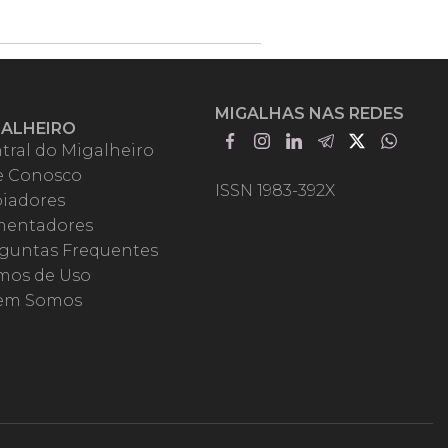
MIGALHAS NAS REDES
GALHEIRO
tral do Migalheiro
e Conosco
ISSN 1983-392X
iadores
entadores
guntas Frequentes
mos de Uso
em Somos