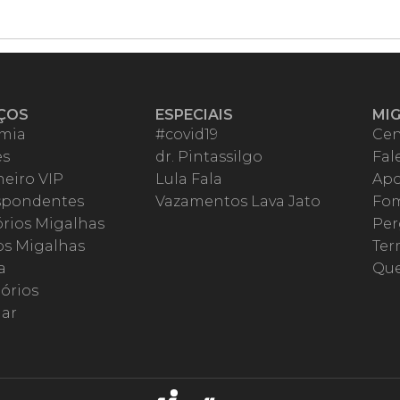
ÇOS
ESPECIAIS
MI
mia
#covid19
Cen
es
dr. Pintassilgo
Fal
eiro VIP
Lula Fala
Apo
spondentes
Vazamentos Lava Jato
Fom
órios Migalhas
Per
os Migalhas
Ter
a
Qu
órios
ar