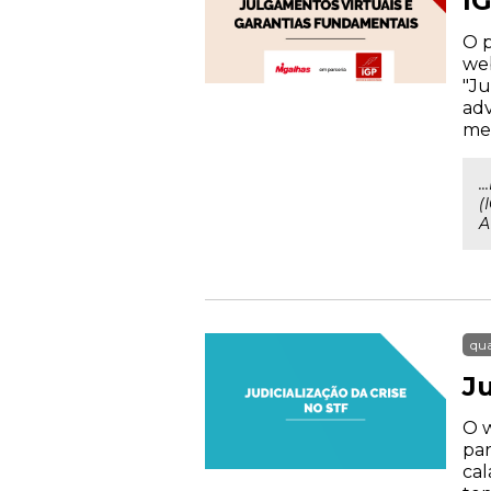
I
O p
web
"Ju
adv
mem
.
(
A
qua
Ju
O w
par
cal