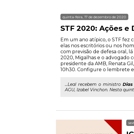
quinta-feira, 17 de dezembro de 2020
STF 2020: Ações e 
Em um ano atípico, o STF fez c
elas nos escritórios ou nos ho
com previsão de defesa oral, l
2020, Migalhas e o advogado con
presidente da AMB, Renata Gil, 
10h30. Configure o lembrete e
...Leal recebem o ministro
Dias
AGU, Izabel Vinchon. Nesta quinta-
sex