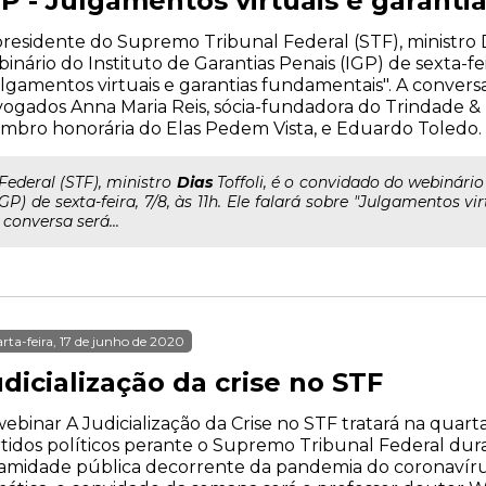
GP - Julgamentos virtuais e garant
residente do Supremo Tribunal Federal (STF), ministro Di
inário do Instituto de Garantias Penais (IGP) de sexta-feira
lgamentos virtuais e garantias fundamentais". A convers
ogados Anna Maria Reis, sócia-fundadora do Trindade &
bro honorária do Elas Pedem Vista, e Eduardo Toledo.
..Federal (STF), ministro
Dias
Toffoli, é o convidado do webinário
IGP) de sexta-feira, 7/8, às 11h. Ele falará sobre "Julgamentos v
 conversa será...
rta-feira, 17 de junho de 2020
dicialização da crise no STF
ebinar A Judicialização da Crise no STF tratará na quarta
tidos políticos perante o Supremo Tribunal Federal dur
amidade pública decorrente da pandemia do coronavírus (