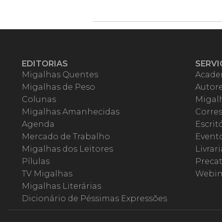
EDITORIAS
SERVI
Migalhas Quentes
Acade
Migalhas de Peso
Autor
Colunas
Migalh
Migalhas Amanhecidas
Corre
Agenda
Escrit
Mercado de Trabalho
Event
Migalhas dos Leitores
Livrari
Pílulas
Precat
TV Migalhas
Webin
Migalhas Literárias
Dicionário de Péssimas Expressões