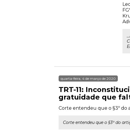
Leo
FGV
Kru
Adv
.
C
E
quarta-feira, 4 de março de 2020
TRT-11: Inconstituc
gratuidade que fal
Corte entendeu que o §3º do art
Corte entendeu que o §3º do arti