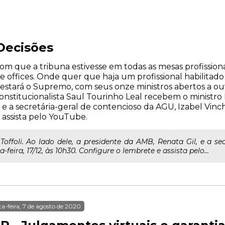
Decisões
om que a tribuna estivesse em todas as mesas profissiona
me offices. Onde quer que haja um profissional habilitad
á estará o Supremo, com seus onze ministros abertos a ou
stitucionalista Saul Tourinho Leal recebem o ministro Di
e a secretária-geral de contencioso da AGU, Izabel Vinchon
 assista pelo YouTube.
Toffoli. Ao lado dele, a presidente da AMB, Renata Gil, e a se
feira, 17/12, às 10h30. Configure o lembrete e assista pelo...
ta-feira, 7 de agosto de 2020