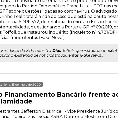
ática, o convidado da semana será o professor doutor 
ogado do Partido Democrático Trabalhista - PDT nas mai
STF sobre questões ligadas ao coronavírus. O advogado c
rinho Leal tratará ainda do caso que está na pauta nessa
telar na ADPF 572, de relatoria do ministro Edson Fachi
tentabilidade, questionando a Portaria GP nº 69/2019, d
s Toffoli, que instaurou inquérito (Inquérito nº 4.781/DF)
ícias fraudulentas (Fake News).
..presidente do STF, ministro
Dias
Toffoli, que instaurou inquéri
purar a existência de notícias fraudulentas (Fake News).
ta-feira, 15 de maio de 2020
o Financiamento Bancário frente a
alamidade
estrantes: Jefferson Dias Miceli - Vice Presidente Juríd
iano Ribeiro Dias - Sócio ASBZ, Doutor e Mestre em Dire