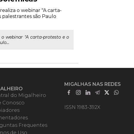
ealiza o webinar "A carta-
s palestrantes são Paulo
o webinar "A carta-protesto e o
lo...
MIGALHAS NAS REDES
GALHEIRO
tral do Migalheiro
e Conosco
ISSN 1983-392X
iadores
entadores
guntas Frequentes
mos de Uso