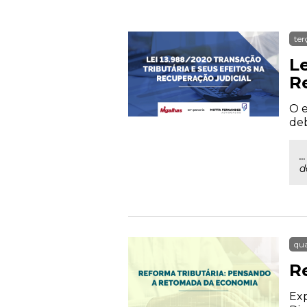
ter
Le
R
O e
deb
.
d
qua
R
Exp