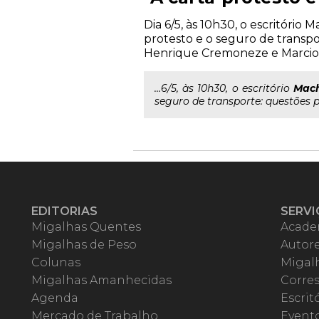
Dia 6/5, às 10h30, o escritóri
protesto e o seguro de transpo
Henrique Cremoneze e Marcio R
...6/5, às 10h30, o escritório
Mac
seguro de transporte: questões 
EDITORIAS
SERVI
Migalhas Quentes
Acade
Migalhas de Peso
Autor
Colunas
Migalh
Migalhas Amanhecidas
Corre
Agenda
Escrit
Mercado de Trabalho
Event