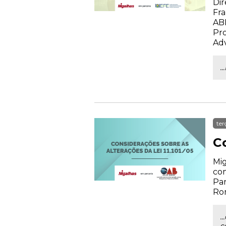
Dir
Fra
AB
Pro
Ad
.
ter
Co
Mig
com
Par
Rom
.