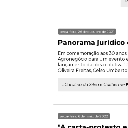
c
terça-feira, 26 de outubro de 2021
Panorama jurídico
Em comemoração aos 30 anos d
Agronegócio para um evento exc
lançamento da obra coletiva "
Oliveira Freitas, Celso Umbert
...Carolina da Silva e Guilherme
sexta-feira, 6 de maio de 2022
"A carta-protesto 