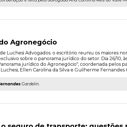
oordenação é feita pela advogada Ana Carolina Reis do Valle M
 do Agronegócio
e Luchesi Advogados. o escritório reuniu os maiores n
lusivo sobre o panorama jurídico do setor. Dia 26/10, às
Panorama jurídico do Agronegócio", coordenada pelos pal
o Luchesi, Ellen Carolina da Silva e Guilherme Fernandes 
Fernandes
Gardelin.
e o seguro de transporte: questões