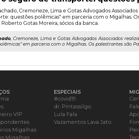
o Machado, Cremoneze, Lima e Gotas Advogados Associados r
rte: questões polêmicas" em parceria com o Migalhas. O
oberto Gotas Moreira, sócios da banca.
hado
, Cremoneze, Lima e Gotas Advogados Associados realiza 
polêmicas" em parceria com o Migalhas. Os palestrantes são Pau
ÇOS
ESPECIAIS
MI
mia
#covid19
Cen
es
dr. Pintassilgo
Fal
eiro VIP
Lula Fala
Apo
spondentes
Vazamentos Lava Jato
Fom
órios Migalhas
Per
os Migalhas
Ter