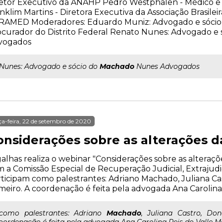
etor Executivo da ANAHP Pedro Westphalen - Médico e 
nklim Martins - Diretora Executiva da Associação Brasilei
RAMED Moderadores: Eduardo Muniz: Advogado e sócio 
curador do Distrito Federal Renato Nunes: Advogado e
vogados
..Nunes: Advogado e sócio do
Machado
Nunes Advogados
ça-feira, 22 de setembro de 2020
nsiderações sobre as alterações da 
alhas realiza o webinar "Considerações sobre as alterações
 a Comissão Especial de Recuperação Judicial, Extrajudi
ticipam como palestrantes: Adriano Machado, Juliana Ca
eiro. A coordenação é feita pela advogada Ana Carolina 
..como palestrantes: Adriano
Machado
, Juliana Castro, Do