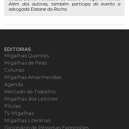
Além dos autores, também participa do evento a
advogada Elzeane da Rocha.
EDITORIAS
Migalhas Quentes
Migalhas de Peso
Colunas
Migalhas Amanhecidas
Agenda
Mercado de Trabalho
Migalhas dos Leitores
Pílulas
TV Migalhas
Migalhas Literárias
Dicionário de Péssimas Expressões