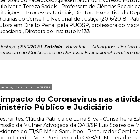
ervisão do Facebook. Apresentador do Expresso Futuro e
lo Maria Tereza Sadek - Professora de Ciências Sociais d
tituições e Processos Judiciais, Diretora Executiva do 
iciárias do Conselho Nacional de Justiça (2016/2018) Patr
tora em Direito Penal pela PUC/SP, professora do Mack
cacional, Diretora do Instituto M133
..Justiça (2016/2018)
Patricia
Vanzolini - Advogada, Doutora 
rofessora do Mackenzie e do Damásio Educacional, Diretora do 
ça-feira, 16 de junho de 2020
 impacto do Coronavírus nas ativid
nistério Público e Judiciário
estrantes: Cláudia Patrícia de Luna Silva - Conselheira E
issão da Mulher Advogada da OAB/SP Luis Soares de Me
sidente do TJ/SP Mário Sarrubbo - Procurador Geral da 
ardo Toledo - Vice-Presidente da OAB/SP Moderadores: 