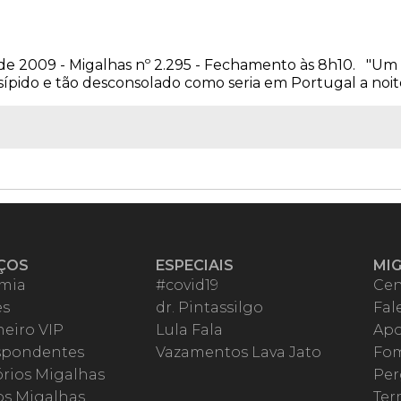
de 2009 - Migalhas nº 2.295 - Fechamento às 8h10. "Um
sípido e tão desconsolado como seria em Portugal a noite 
ÇOS
ESPECIAIS
MI
mia
#covid19
Cen
es
dr. Pintassilgo
Fal
eiro VIP
Lula Fala
Apo
spondentes
Vazamentos Lava Jato
Fom
órios Migalhas
Per
os Migalhas
Ter