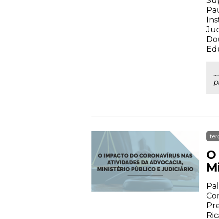
Sup
Pau
Ins
Jud
Dou
Edu
.
p
ter
O
Mi
Pal
Com
Pre
Ric