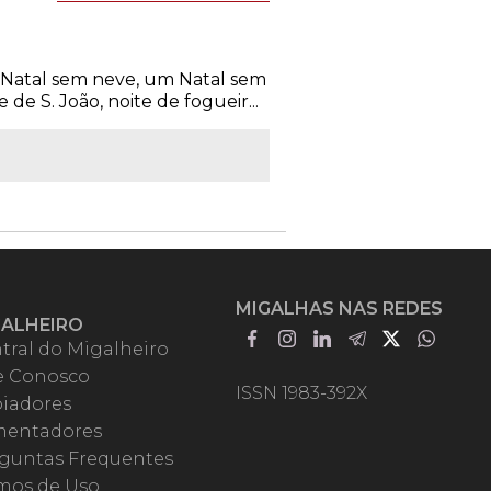
 Natal sem neve, um Natal sem
de S. João, noite de fogueir...
MIGALHAS NAS REDES
GALHEIRO
tral do Migalheiro
e Conosco
ISSN 1983-392X
iadores
entadores
guntas Frequentes
mos de Uso