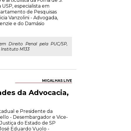
 articulista da Folha de S.
a USP, especialista em
Departamento de Pesquisas
icia Vanzolini - Advogada,
enzie e do Damásio
em Direito Penal pela PUC/SP,
Instituto M133
MIGALHAS LIVE
ades da Advocacia,
stadual e Presidente da
llo - Desembargador e Vice-
Justiça do Estado de SP
José Eduardo Vuolo -