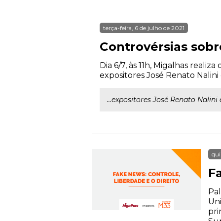
terça-feira, 6 de julho de 2021
Controvérsias sobr
Dia 6/7, às 11h, Migalhas realiz
expositores José Renato Nalini
...expositores José Renato Nalini
qui
Fa
Pal
Uni
pri