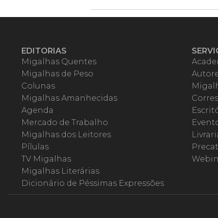
EDITORIAS
SERVI
Migalhas Quentes
Acade
Migalhas de Peso
Autor
Colunas
Migalh
Migalhas Amanhecidas
Corre
Agenda
Escrit
Mercado de Trabalho
Event
Migalhas dos Leitores
Livrari
Pílulas
Precat
TV Migalhas
Webin
Migalhas Literárias
Dicionário de Péssimas Expressões