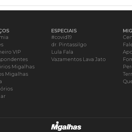
ÇOS
ESPECIAIS
MI
mia
#covid19
Cen
es
dr. Pintassilgo
Fal
eiro VIP
Lula Fala
Apo
spondentes
Vazamentos Lava Jato
Fom
órios Migalhas
Per
os Migalhas
Ter
a
Qu
órios
ar