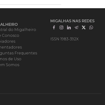
MIGALHAS NAS REDES
GALHEIRO
tral do Migalheiro
e Conosco
ISSN 1983-392X
iadores
entadores
guntas Frequentes
mos de Uso
em Somos