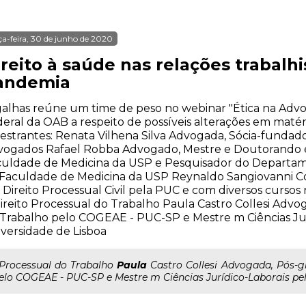
ça-feira, 30 de junho de 2020
ireito à saúde nas relações trabalh
andemia
alhas reúne um time de peso no webinar "Ética na Advo
eral da OAB a respeito de possíveis alterações em matér
estrantes: Renata Vilhena Silva Advogada, Sócia-fundador
vogados Rafael Robba Advogado, Mestre e Doutorando 
culdade de Medicina da USP e Pesquisador do Departam
Faculdade de Medicina da USP Reynaldo Sangiovanni C
Direito Processual Civil pela PUC e com diversos cursos 
ireito Processual do Trabalho Paula Castro Collesi Adv
Trabalho pelo COGEAE - PUC-SP e Mestre m Ciências Jur
versidade de Lisboa
..Processual do Trabalho
Paula
Castro Collesi Advogada, Pós-g
elo COGEAE - PUC-SP e Mestre m Ciências Jurídico-Laborais pel