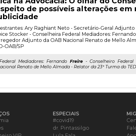
tica na Advocacia: O olhar do Conse
espeito de possíveis alterações em
ublicidade
estrantes: Ary Raghiant Neto - Secretário-Geral Adjunt
ice Stocker - Conselheira Federal Mediadores: Fernando 
regedor Adjunto da OAB Nacional Renato de Mello Alm
D-OAB/SP
..Federal Mediadores: Fernando
Freire
- Conselheiro Federal
acional Renato de Mello Almada - Relator da 23ª Turma do T
ÇOS
ESPECIAIS
MI
mia
#covid19
Cen
es
dr. Pintassilgo
Fal
eiro VIP
Lula Fala
Apo