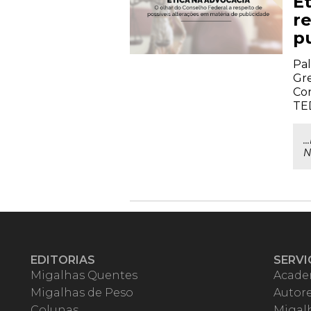
É
r
p
Pal
Gre
Cor
TE
.
N
EDITORIAS
SERVI
Migalhas Quentes
Acade
Migalhas de Peso
Autor
Colunas
Migalh