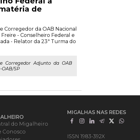
lho Federal a
 matéria de
o e Corregedor da OAB Nacional
Freire - Conselheiro Federal e
ada - Relator da 23ª Turma do
 e Corregedor Adjunto da OAB
ED-OAB/SP
MIGALHAS NAS REDES
GALHEIRO
tral do Migalheiro
e Conosco
ISSN 1983-392X
iadores