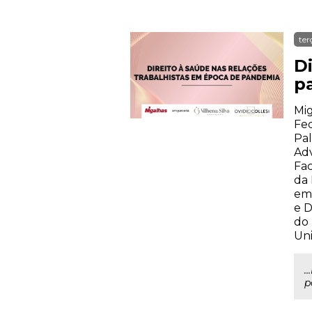
ter
D
p
Mig
Fed
Pal
Ad
Fa
da 
em 
e D
do 
Uni
.
p