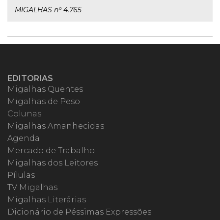
MIGALHAS nº 4.765
EDITORIAS
Migalhas Quentes
Migalhas de Peso
Colunas
Migalhas Amanhecidas
Agenda
Mercado de Trabalho
Migalhas dos Leitores
Pílulas
TV Migalhas
Migalhas Literárias
Dicionário de Péssimas Expressões