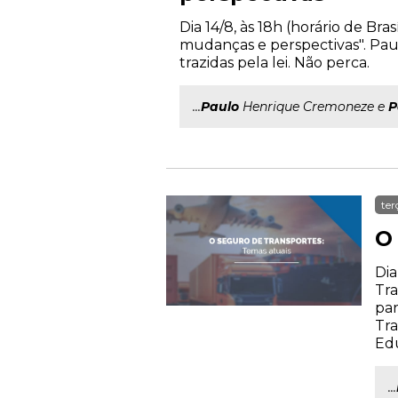
Dia 14/8, às 18h (horário de Br
mudanças e perspectivas". Pa
trazidas pela lei. Não perca.
...
Paulo
Henrique Cremoneze e
P
ter
O
Dia
Tra
par
Tra
Ed
...