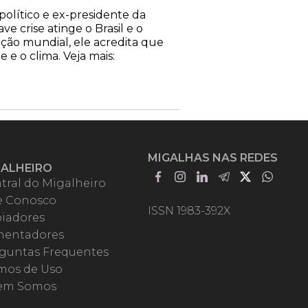
olítico e ex-presidente da
 crise atinge o Brasil e o
ção mundial, ele acredita que
e o clima. Veja mais:
MIGALHAS NAS REDES
GALHEIRO
tral do Migalheiro
e Conosco
ISSN 1983-392X
iadores
entadores
guntas Frequentes
mos de Uso
em Somos