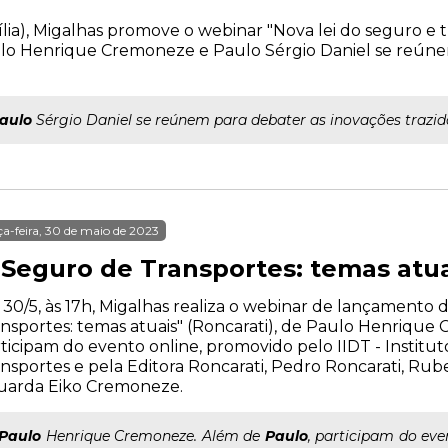
asília), Migalhas promove o webinar "Nova lei do seguro e 
ulo Henrique Cremoneze e Paulo Sérgio Daniel se reúne
aulo
Sérgio Daniel se reúnem para debater as inovações trazida
ça-feira, 30 de maio de 2023
 Seguro de Transportes: temas atua
 30/5, às 17h, Migalhas realiza o webinar de lançamento 
nsportes: temas atuais" (Roncarati), de Paulo Henrique
ticipam do evento online, promovido pelo IIDT - Institut
nsportes e pela Editora Roncarati, Pedro Roncarati, Ru
uarda Eiko Cremoneze.
Paulo
Henrique Cremoneze. Além de
Paulo
, participam do eve