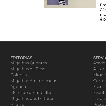
Em 
Câm
mun
é p
EDITORIAS
SERVI
Migalhas Quentes
Acade
Migalhas de Peso
Autor
Colunas
Migalh
Migalhas Amanhecidas
Corre
Agenda
Escrit
Mercado de Trabalho
Event
Migalhas dos Leitores
Livrari
Pílulas
Precat