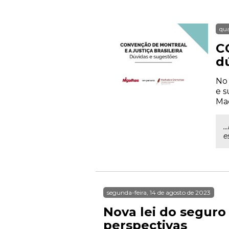
qua
C
d
No 
e s
Mac
.
e
segunda-feira, 14 de agosto de 2023
Nova lei do seguro
perspectivas