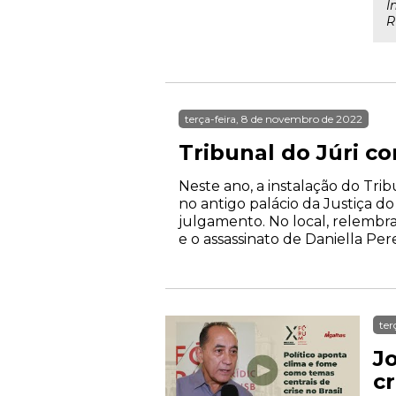
I
R
terça-feira, 8 de novembro de 2022
Tribunal do Júri c
Neste ano, a instalação do Tri
no antigo palácio da Justiça d
julgamento. No local, relembr
e o assassinato de Daniella Pere
ter
J
c