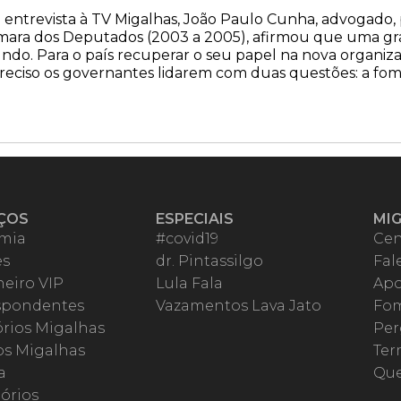
entrevista à TV Migalhas, João Paulo Cunha, advogado, p
ara dos Deputados (2003 a 2005), afirmou que uma grave
do. Para o país recuperar o seu papel na nova organiza
reciso os governantes lidarem com duas questões: a fome 
ÇOS
ESPECIAIS
MI
mia
#covid19
Cen
es
dr. Pintassilgo
Fal
eiro VIP
Lula Fala
Apo
spondentes
Vazamentos Lava Jato
Fom
órios Migalhas
Per
os Migalhas
Ter
a
Qu
órios