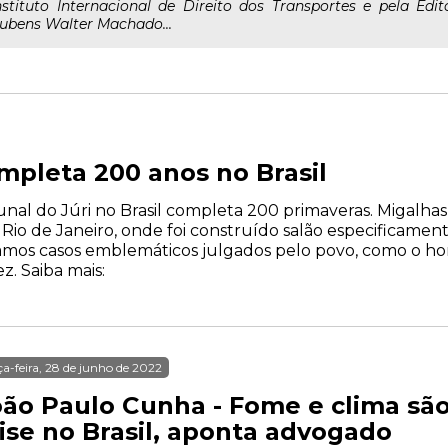
nstituto Internacional de Direito dos Transportes e pela Edi
ubens Walter Machado...
ompleta 200 anos no Brasil
bunal do Júri no Brasil completa 200 primaveras. Migalha
o Rio de Janeiro, onde foi construído salão especificamen
amos casos emblemáticos julgados pelo povo, como o ho
z. Saiba mais:
ça-feira, 28 de junho de 2022
oão Paulo Cunha - Fome e clima são
rise no Brasil, aponta advogado