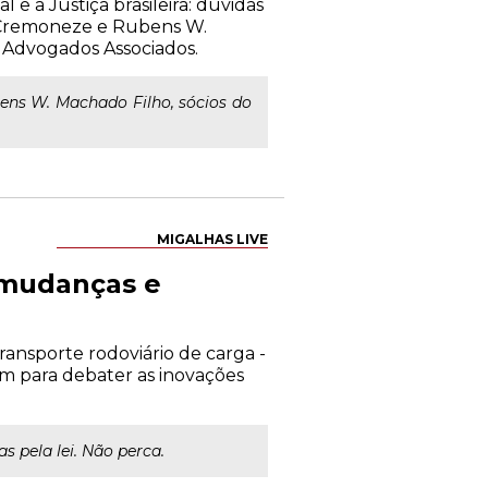
 e a Justiça brasileira: dúvidas
e Cremoneze e Rubens W.
 Advogados Associados.
ns W. Machado Filho, sócios do
MIGALHAS LIVE
- mudanças e
transporte rodoviário de carga -
m para debater as inovações
s pela lei. Não perca.