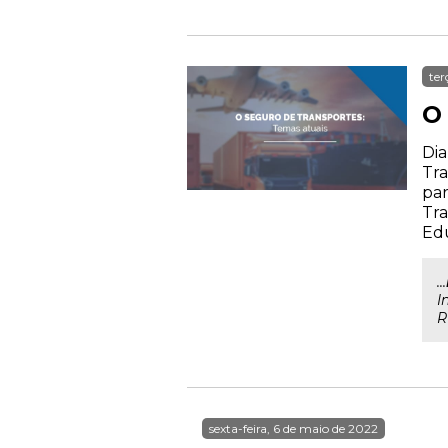
ter
O
Dia
Tra
par
Tra
Ed
...
I
R
sexta-feira, 6 de maio de 2022