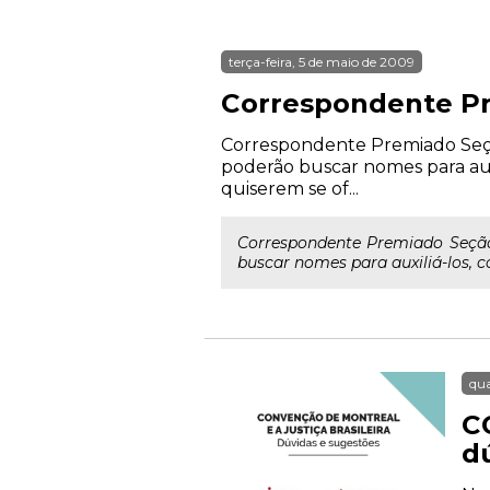
terça-feira, 5 de maio de 2009
Correspondente P
Correspondente Premiado Seção
poderão buscar nomes para au
quiserem se of...
Correspondente Premiado Seção
buscar nomes para auxiliá-los, 
qua
C
d