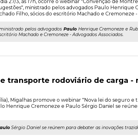
dia 27/3, às 17h, ocorre o webinar "Convenção de Montreal
ugestões", ministrado pelos advogados Paulo Henriqu
hado Filho, sócios do escritório Machado e Cremoneze -
..ministrado pelos advogados
Paulo
Henrique Cremoneze e Rube
scritório Machado e Cremoneze - Advogados Associados.
 e transporte rodoviário de carga 
asília), Migalhas promove o webinar "Nova lei do seguro e 
ulo Henrique Cremoneze e Paulo Sérgio Daniel se reúne
aulo
Sérgio Daniel se reúnem para debater as inovações trazida