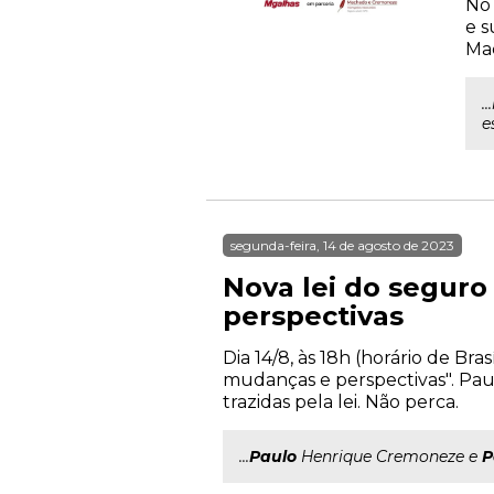
No 
e s
Mac
.
e
segunda-feira, 14 de agosto de 2023
Nova lei do seguro
perspectivas
Dia 14/8, às 18h (horário de Br
mudanças e perspectivas". Pa
trazidas pela lei. Não perca.
...
Paulo
Henrique Cremoneze e
P