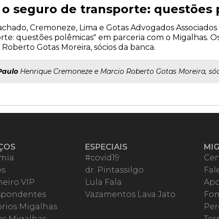
e o seguro de transporte: questões
o Machado, Cremoneze, Lima e Gotas Advogados Associados r
rte: questões polêmicas" em parceria com o Migalhas. O
oberto Gotas Moreira, sócios da banca.
Paulo
Henrique Cremoneze e Marcio Roberto Gotas Moreira, sóc
ÇOS
ESPECIAIS
MI
mia
#covid19
Cen
es
dr. Pintassilgo
Fal
eiro VIP
Lula Fala
Apo
spondentes
Vazamentos Lava Jato
Fom
órios Migalhas
Per
os Migalhas
Ter