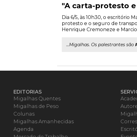
"A carta-protesto 
Dia 6/5, às 10h30, o escritóri
protesto e o seguro de transpo
Henrique Cremoneze e Marcio R
...Migalhas. Os palestrantes são
EDITORIAS
SERVI
Migalhas Quentes
Acade
Migalhas de Peso
Autor
Colunas
Migalh
Migalhas Amanhecidas
Corre
Agenda
Escrit
Mercado de Trabalho
Event