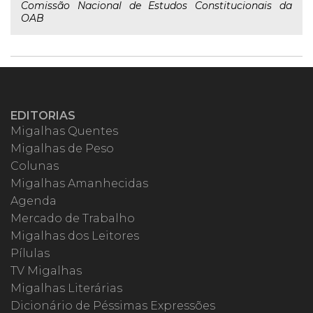
Comissão Nacional de Estudos Constitucionais da
OAB
EDITORIAS
Migalhas Quentes
Migalhas de Peso
Colunas
Migalhas Amanhecidas
Agenda
Mercado de Trabalho
Migalhas dos Leitores
Pílulas
TV Migalhas
Migalhas Literárias
Dicionário de Péssimas Expressões