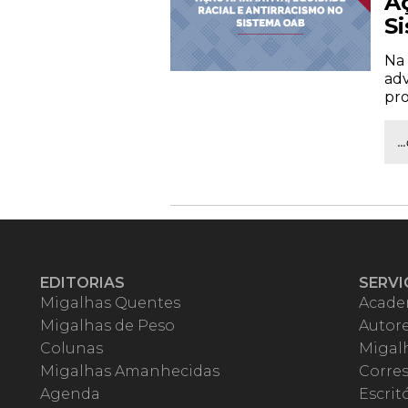
A
S
Na 
adv
pro
.
EDITORIAS
SERVI
Migalhas Quentes
Acade
Migalhas de Peso
Autor
Colunas
Migalh
Migalhas Amanhecidas
Corre
Agenda
Escrit