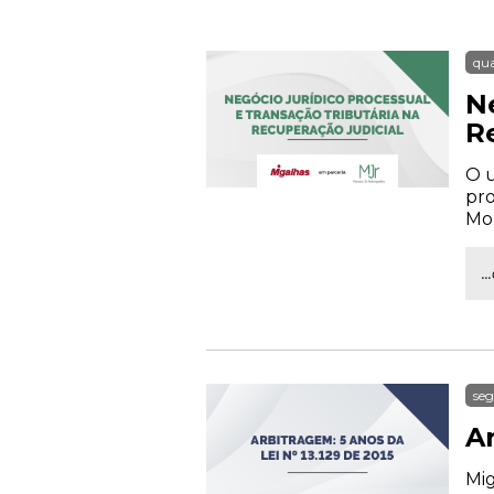
qua
N
R
O u
pro
Mor
.
seg
Ar
Mig