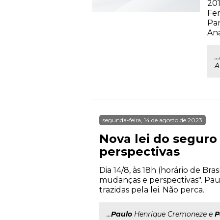
201
Fer
Par
Ana
.
A
segunda-feira, 14 de agosto de 2023
Nova lei do seguro
perspectivas
Dia 14/8, às 18h (horário de Br
mudanças e perspectivas". Pa
trazidas pela lei. Não perca.
...
Paulo
Henrique Cremoneze e
P