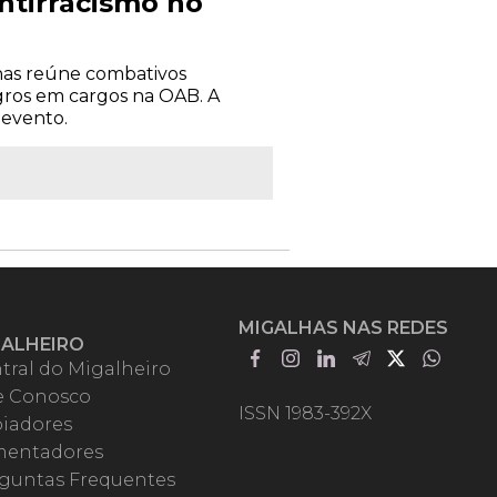
ntirracismo no
has reúne combativos
gros em cargos na OAB. A
 evento.
MIGALHAS NAS REDES
GALHEIRO
tral do Migalheiro
e Conosco
ISSN 1983-392X
iadores
entadores
guntas Frequentes