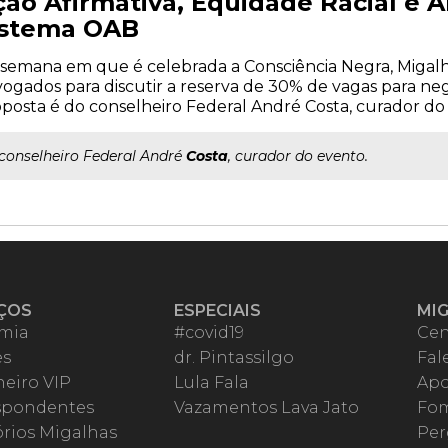
ção Afirmativa, Equidade Racial e A
istema OAB
semana em que é celebrada a Consciência Negra, Migal
ogados para discutir a reserva de 30% de vagas para ne
posta é do conselheiro Federal André Costa, curador do
..conselheiro Federal André
Costa
, curador do evento.
ÇOS
ESPECIAIS
MI
mia
#covid19
Cen
es
dr. Pintassilgo
Fal
eiro VIP
Lula Fala
Apo
spondentes
Vazamentos Lava Jato
Fom
órios Migalhas
Per