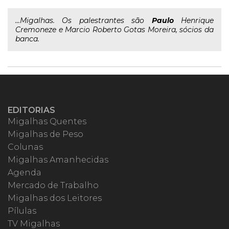
...Migalhas. Os palestrantes são
Paulo
Henrique
Cremoneze e Marcio Roberto Gotas Moreira, sócios da
banca.
EDITORIAS
Migalhas Quentes
Migalhas de Peso
Colunas
Migalhas Amanhecidas
Agenda
Mercado de Trabalho
Migalhas dos Leitores
Pílulas
TV Migalhas