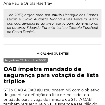
Ana Paula Orlola Raeffray.
...de 2015", organizada por
Paulo
Henrique dos Santos
Lucon e Olavo Augusto Vianna Alves Ferreira. Além
dos coordenadores do livro, participam do evento os
co-autores: Eduardo Parente, Leticia Zuccolo Paschoal
da Costa Daniel...
MIGALHAS QUENTES
terça-feira, 29 de abril de 2008
OAB impetra mandado de
segurança para votação de lista
tríplice
STJ x OAB A OAB ajuizou ontem MS com o objetivo
de garantir a definição da lista de indicados da
entidade para a vaga de ministro do STJ. A OAB
também requer que o STJ suspenda a reunião do