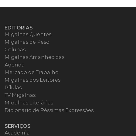
EDITORIAS
Migalhas Quentes
Migalhas de Peso
Colunas
Migalhas Amanhecidas
Agenda
Mercado de Trabalho
Migalhas dos Leitores
Pílulas
TV Migalhas
Migalhas Literárias
Dicionário de Péssimas Expressões
SERVIÇOS
Academia