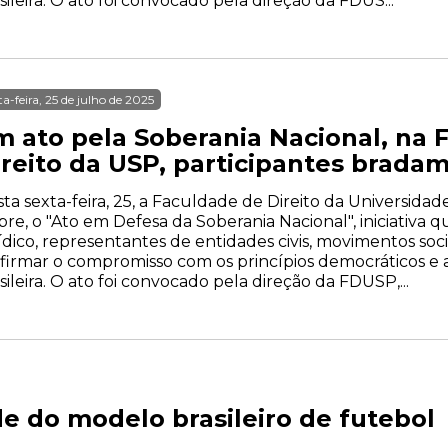
sileira. O ato foi convocado pela direção da FDUS...
ta-feira, 25 de julho de 2025
m ato pela Soberania Nacional, na 
reito da USP, participantes bradam
ta sexta-feira, 25, a Faculdade de Direito da Universidad
re, o "Ato em Defesa da Soberania Nacional", iniciativa
ídico, representantes de entidades civis, movimentos soc
firmar o compromisso com os princípios democráticos e a
sileira. O ato foi convocado pela direção da FDUSP,...
de do modelo brasileiro de futebol