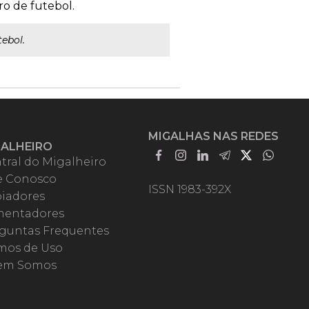
ro de futebol.
ebol.
MIGALHAS NAS REDES
GALHEIRO
tral do Migalheiro
e Conosco
ISSN 1983-392X
iadores
entadores
guntas Frequentes
mos de Uso
em Somos