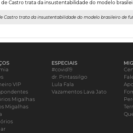
e Castro trata da insustentabilidade do modelo brasilei
 Castro trata da insustentabilidade do modelo brasileiro de fut
ÇOS
ESPECIAIS
MI
mia
#covid19
Cen
es
dr. Pintassilgo
Fal
eiro VIP
Lula Fala
Apo
spondentes
Vazamentos Lava Jato
Fom
órios Migalhas
Per
os Migalhas
Ter
a
Qu
órios
ar