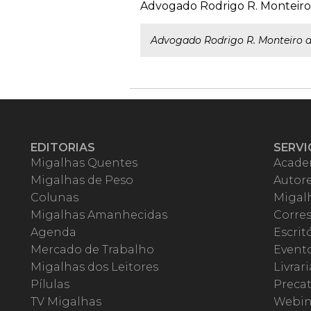
Advogado Rodrigo R. Monteiro d
Advogado Rodrigo R. Monteiro de
EDITORIAS
SERVI
Migalhas Quentes
Acade
Migalhas de Peso
Autor
Colunas
Migalh
Migalhas Amanhecidas
Corre
Agenda
Escrit
Mercado de Trabalho
Event
Migalhas dos Leitores
Livrari
Pílulas
Precat
TV Migalhas
Webin