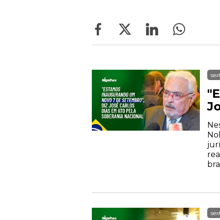
sex
"
J
Nes
Nob
jur
rea
bra
sex