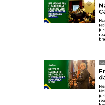
N
C
Nes
Nob
jur
rea
bra
sex
E
d
Nes
Nob
jur
rea