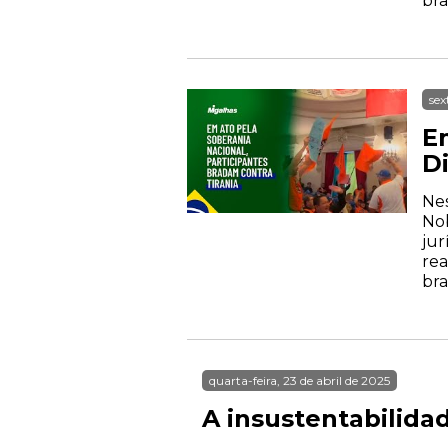
bra
sex
E
Di
Nes
Nob
jur
rea
bra
quarta-feira, 23 de abril de 2025
A insustentabilida