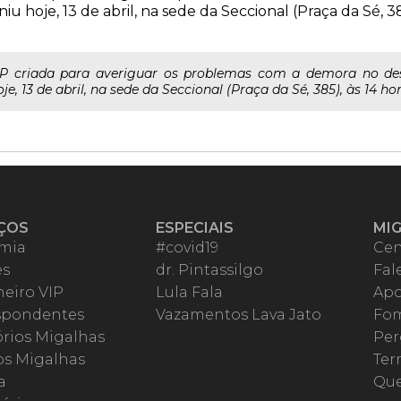
u hoje, 13 de abril, na sede da Seccional (Praça da Sé, 38
P criada para averiguar os problemas com a demora no de
e, 13 de abril, na sede da Seccional (Praça da Sé, 385), às 14 hor
ÇOS
ESPECIAIS
MI
mia
#covid19
Cen
es
dr. Pintassilgo
Fal
eiro VIP
Lula Fala
Apo
spondentes
Vazamentos Lava Jato
Fom
órios Migalhas
Per
os Migalhas
Ter
a
Qu