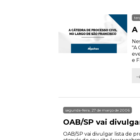
ter
A 
Nes
"A 
eve
e F
.
segunda-feira, 27 de março de 2006
OAB/SP vai divulga
OAB/SP vai divulgar lista de p