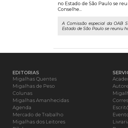
no Estado de São Paulo se reuni
Conselhe...
A Comissão especial da OAB S
Estado de São Paulo se reuniu hoj
EDITORIAS
SERVI
Migalhas Quentes
Acade
Migalhas de Peso
Autor
Colunas
Migalh
Migalhas Amanhecidas
Corre
Agenda
Escrit
Mercado de Trabalho
Event
Migalhas dos Leitores
Livrari