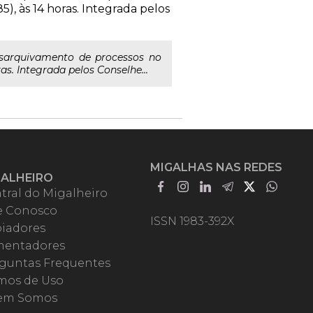
5), às 14 horas. Integrada pelos
sarquivamento de processos no
as. Integrada pelos Conselhe...
MIGALHAS NAS REDES
GALHEIRO
tral do Migalheiro
e Conosco
ISSN 1983-392X
iadores
entadores
guntas Frequentes
mos de Uso
em Somos