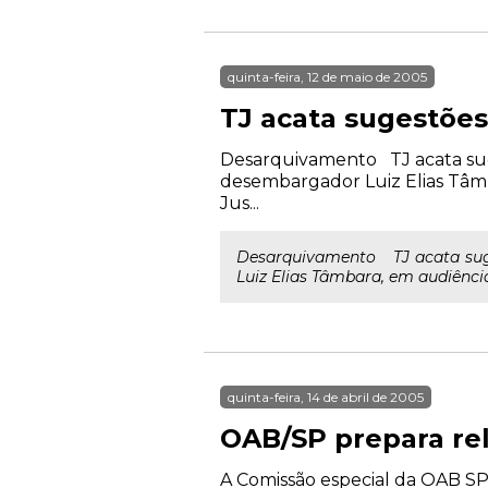
quinta-feira, 12 de maio de 2005
TJ acata sugestõe
Desarquivamento TJ acata sug
desembargador Luiz Elias Tâmbar
Jus...
Desarquivamento TJ acata sug
Luiz Elias Tâmbara, em audiência 
quinta-feira, 14 de abril de 2005
OAB/SP prepara rel
A Comissão especial da OAB S