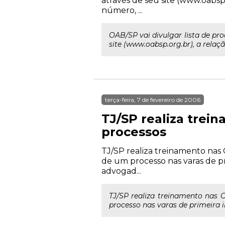
através de seu site (www.oabsp
número, ...
OAB/SP vai divulgar lista de pr
site (www.oabsp.org.br), a relaç
terça-feira, 7 de fevereiro de 2006
TJ/SP realiza tre
processos
TJ/SP realiza treinamento nas
de um processo nas varas de pr
advogad...
TJ/SP realiza treinamento nas
processo nas varas de primeira i