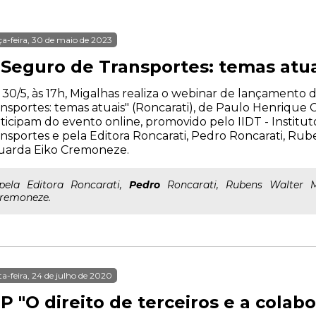
ça-feira, 30 de maio de 2023
 Seguro de Transportes: temas atua
 30/5, às 17h, Migalhas realiza o webinar de lançamento 
nsportes: temas atuais" (Roncarati), de Paulo Henrique
ticipam do evento online, promovido pelo IIDT - Institut
nsportes e pela Editora Roncarati, Pedro Roncarati, Ru
uarda Eiko Cremoneze.
..pela Editora Roncarati,
Pedro
Roncarati, Rubens Walter 
remoneze.
ta-feira, 24 de julho de 2020
P "O direito de terceiros e a cola