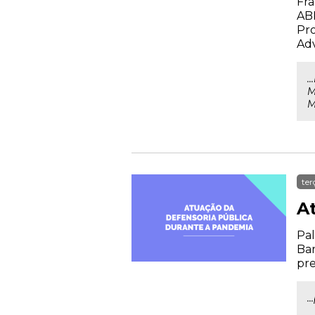
Fra
AB
Pro
Ad
.
M
M
ter
A
Pal
Bar
pr
.