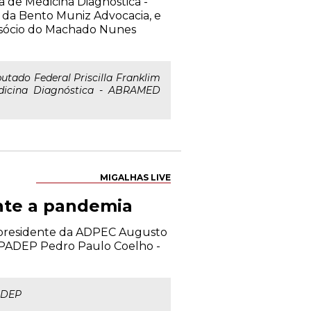
ra de Medicina Diagnóstica -
da Bento Muniz Advocacia, e
 sócio do Machado Nunes
tado Federal Priscilla Franklim
Medicina Diagnóstica - ABRAMED
MIGALHAS LIVE
nte a pandemia
e presidente da ADPEC Augusto
 APADEP Pedro Paulo Coelho -
ADEP