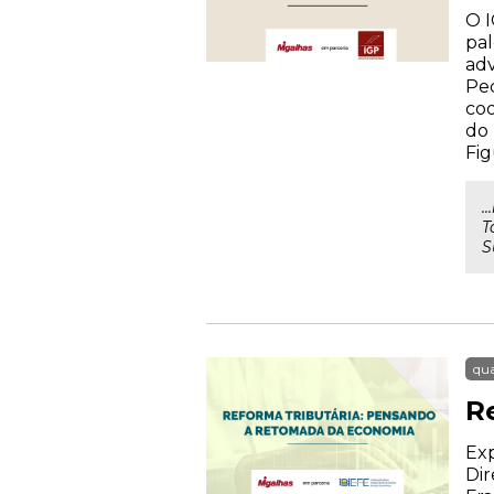
O I
pal
adv
Ped
coo
do 
Fig
.
T
S
qua
R
Exp
Dir