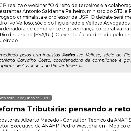
GP realiza o webinar "O direito de terceiros e a colabor
estrantes Antonio Saldanha Palheiro, ministro do STJ, e P
ogado criminalista e professor da USP. O debate será me
ro Ivo Velloso, sócio do Figueiredo e Velloso Advogados,
rdenadora de compliance e governança corporativa na 
Rio de Janeiro (ESA/RJ). O evento é coordenado pelo pre
ueiredo.
..mediado pelos criminalistas
Pedro
Ivo Velloso, sócio do Fi
athiana Carvalho Costa, coordenadora de compliance e gov
uperior de Advocacia do Rio de Janeiro...
rta-feira, 17 de junho de 2020
eforma Tributária: pensando a re
ositores: Alberto Macedo - Consultor Técnico da ANAFIS
etor Executivo da ANAHP Pedro Westphalen - Médico e 