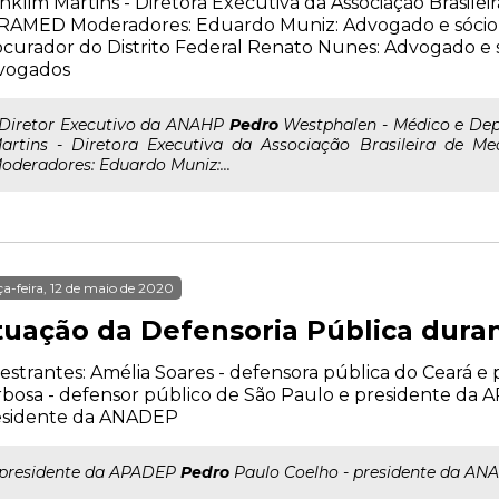
nklim Martins - Diretora Executiva da Associação Brasilei
RAMED Moderadores: Eduardo Muniz: Advogado e sócio 
curador do Distrito Federal Renato Nunes: Advogado e
vogados
..Diretor Executivo da ANAHP
Pedro
Westphalen - Médico e Depu
artins - Diretora Executiva da Associação Brasileira de 
oderadores: Eduardo Muniz:...
ça-feira, 12 de maio de 2020
tuação da Defensoria Pública dura
estrantes: Amélia Soares - defensora pública do Ceará 
bosa - defensor público de São Paulo e presidente da
esidente da ANADEP
..presidente da APADEP
Pedro
Paulo Coelho - presidente da AN