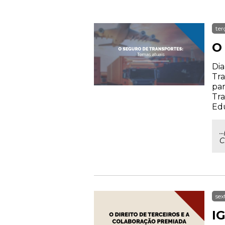
ter
O
Dia
Tra
par
Tra
Ed
.
C
sex
IG