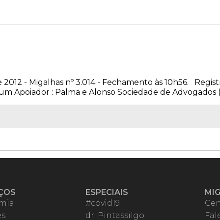
 2012 - Migalhas nº 3.014 - Fechamento às 10h56. Regist
 um Apoiador : Palma e Alonso Sociedade de Advogados (Cl
ÇOS
ESPECIAIS
MI
mia
#covid19
Cen
es
dr. Pintassilgo
Fal